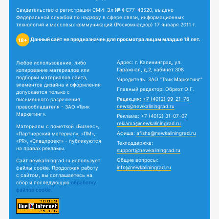
Свидетельство о регистрации СМИ: Эл № ФС77-43520, выдано
Федеральной службой по надзору в сфере связи, информационных
технологий и массовых коммуникаций (Роскомнадзор) 17 января 2011 г.
Данный сайт не предназначен для просмотра лицам младше 18 лет.
18+
Адрес: г. Калининград, ул.
Любое использование, либо
Гаражная, д.2, кабинет 308
копирование материалов или
подборки материалов сайта,
Учредитель: ЗАО "Твик Маркетинг"
элементов дизайна и оформления
Главный редактор: Обрехт О.Г.
допускается только с
Редакция:
+7 (4012) 99-21-76
письменного разрешения
news@newkaliningrad.ru
правообладателя - ЗАО «Твик
Маркетинг».
Реклама:
+7 (4012) 31-07-07
reklama@newkaliningrad.ru
Материалы с пометкой «Бизнес»,
Афиша:
afisha@newkaliningrad.ru
«Партнерский материал», «ПМ»,
«PR», «Спецпроект» - публикуются
Техподдержка:
на правах рекламы.
support@newkaliningrad.ru
Общие вопросы:
Сайт newkaliningrad.ru использует
info@newkaliningrad.ru
файлы cookie. Продолжая работу
с сайтом, вы соглашаетесь на
сбор и последующую
обработку
файлов cookie.