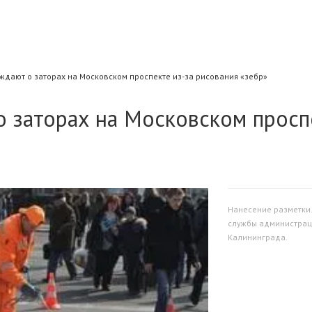
ждают о заторах на Московском проспекте из-за рисования «зебр»
о заторах на Московском просп
Нанесение разметки.
службы администрац
Калининграда.