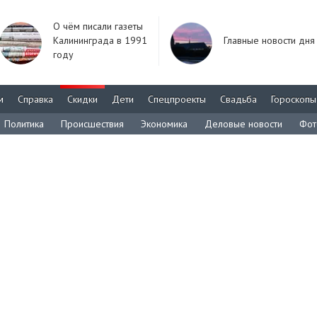
О чём писали газеты
Калининграда в 1991
Главные новости дня
году
м
Справка
Скидки
Дети
Спецпроекты
Свадьба
Гороскопы
Политика
Происшествия
Экономика
Деловые новости
Фот