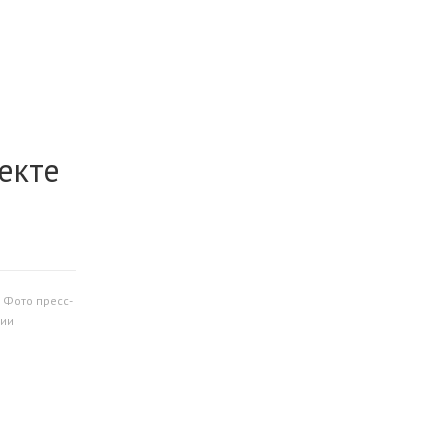
екте
 Фото пресс-
ии