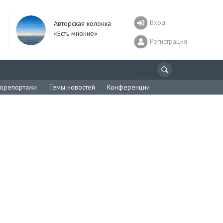
Вход
Авторская колонка
«Есть мнение»
Регистрация
орепортажи
Темы новостей
Конференции