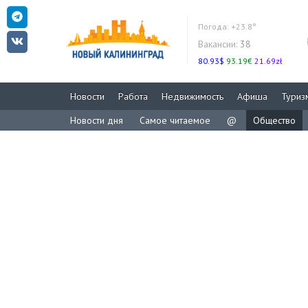
Погода:
+23.8°
Вакансии:
38
80.93$
93.19€
21.69zł
Новости
Работа
Недвижимость
Афиша
Туриз
Новости дня
Самое читаемое
@
Общество