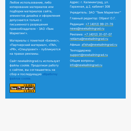
Адрес: г. Калининград, ул.
Любое использование, либо
Гаражная, д.2, кабинет 308
копирование материалов или
подборки материалов сайта,
Учредитель: ЗАО "Твик Маркетинг"
элементов дизайна и оформления
Главный редактор: Обрехт О.Г.
допускается только с
Редакция:
+7 (4012) 99-21-76
письменного разрешения
news@newkaliningrad.ru
правообладателя - ЗАО «Твик
Маркетинг».
Реклама:
+7 (4012) 31-07-07
reklama@newkaliningrad.ru
Материалы с пометкой «Бизнес»,
Афиша:
afisha@newkaliningrad.ru
«Партнерский материал», «ПМ»,
«PR», «Спецпроект» - публикуются
Техподдержка:
на правах рекламы.
support@newkaliningrad.ru
Общие вопросы:
Сайт newkaliningrad.ru использует
info@newkaliningrad.ru
файлы cookie. Продолжая работу
с сайтом, вы соглашаетесь на
сбор и последующую
обработку
файлов cookie.