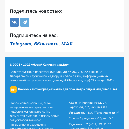
Поделитесь новостью:
Подпишитесь на нас:
Telegram
,
ВКонтакте
,
MAX
© 2003 - 2026 «Новый Калининград.Ru»
Свидетельство о регистрации СМИ: Эл № ФС77-43520, выдано
Федеральной службой по надзору в сфере связи, информационных
технологий и массовых коммуникаций (Роскомнадзор) 17 января 2011 г.
Данный сайт не предназначен для просмотра лицам младше 18 лет.
18+
Адрес: г. Калининград, ул.
Любое использование, либо
Гаражная, д.2, кабинет 308
копирование материалов или
подборки материалов сайта,
Учредитель: ЗАО "Твик Маркетинг"
элементов дизайна и оформления
Главный редактор: Обрехт О.Г.
допускается только с
Редакция:
+7 (4012) 99-21-76
письменного разрешения
news@newkaliningrad.ru
правообладателя - ЗАО «Твик