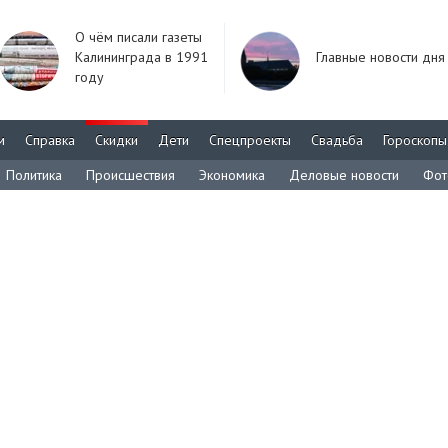
О чём писали газеты
Калининграда в 1991
Главные новости дня
году
м
Справка
Скидки
Дети
Спецпроекты
Свадьба
Гороскопы
Политика
Происшествия
Экономика
Деловые новости
Фот