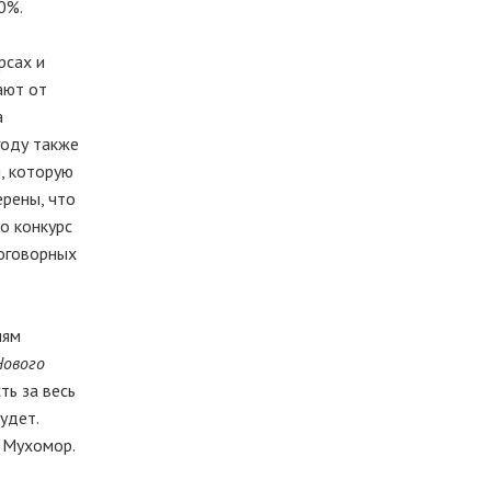
0%.
рсах и
ают от
а
году также
, которую
ерены, что
о конкурс
договорных
иям
Нового
ть за весь
удет.
а Мухомор.