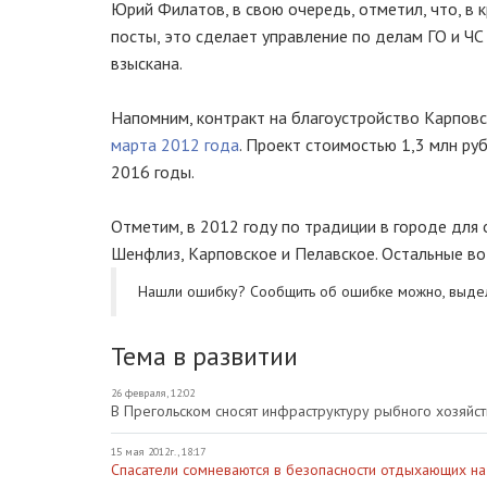
Юрий Филатов, в свою очередь, отметил, что, в 
посты, это сделает управление по делам ГО и ЧС
взыскана.
Напомним, контракт на благоустройство Карпов
марта 2012 года
. Проект стоимостью 1,3 млн ру
2016 годы.
Отметим, в 2012 году по традиции в городе для 
Шенфлиз, Карповское и Пелавское. Остальные в
Нашли ошибку? Cообщить об ошибке можно, выде
Тема в развитии
26 февраля, 12:02
В Прегольском сносят инфраструктуру рыбного хозяйст
15 мая 2012г., 18:17
Спасатели сомневаются в безопасности отдыхающих на