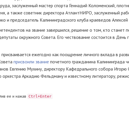
руда, заслуженный мастер спорта Геннадий Коломенский, плотн
я, а также советник директора АтлантНИРО, заслуженный раб
о и председатель Калининградского клуба краеведов Алексей 
претендентов на звание завершился, решение о том, кто станет 
епутаты окружного Совета. Его чествование состоится в День г
 присваивается ежегодно как поощрение личного вклада в разв
 Совета
присвоили звание
почетного гражданина Калининграда 
танов Евгению Мухину, директору Кафедрального собора Игорю 
оркестра Аркадию Фельдману и известному литератору, режис
лив ее и нажав
Ctrl+Enter