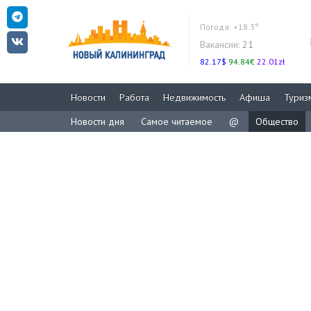
Погода:
+18.3°
Вакансии:
21
82.17$
94.84€
22.01zł
Новости
Работа
Недвижимость
Афиша
Туриз
Новости дня
Самое читаемое
@
Общество