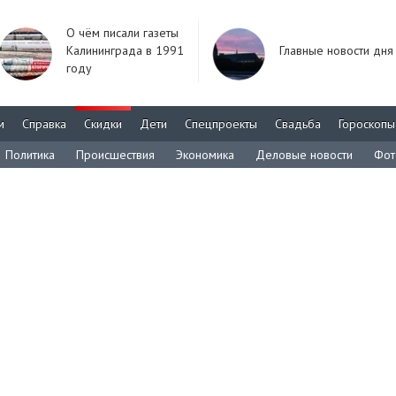
О чём писали газеты
Калининграда в 1991
Главные новости дня
году
м
Справка
Скидки
Дети
Спецпроекты
Свадьба
Гороскопы
Политика
Происшествия
Экономика
Деловые новости
Фот