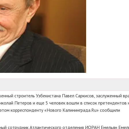
енный строитель Узбекистана Павел Саркисов, заслуженный вр
колай Петеров и еще 5 человек вошли в список претендентов 
этом корреспонденту «Нового Калининграда.Ru» сообщили
чный сотрудник Атлантического отделения ИОРАН Емельян Емел