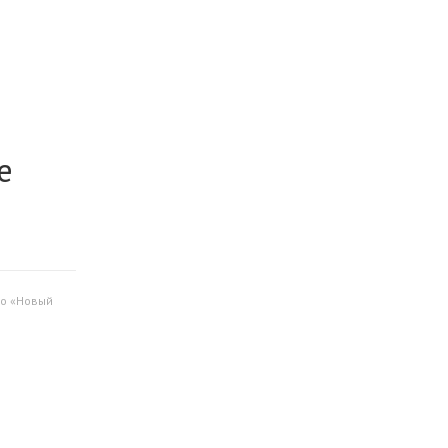
е
то «Новый