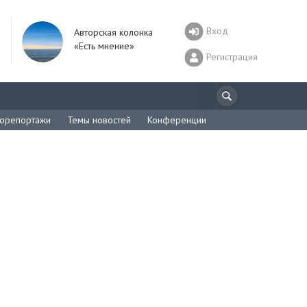
Вход
Авторская колонка
«Есть мнение»
Регистрация
орепортажи
Темы новостей
Конференции