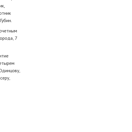
ик,
отник
Губин.
почетным
орода, 7
итие
четырем
Одинцову,
серу,