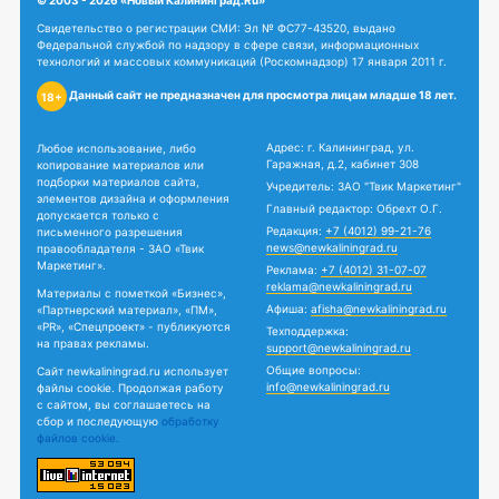
© 2003 - 2026 «Новый Калининград.Ru»
Свидетельство о регистрации СМИ: Эл № ФС77-43520, выдано
Федеральной службой по надзору в сфере связи, информационных
технологий и массовых коммуникаций (Роскомнадзор) 17 января 2011 г.
Данный сайт не предназначен для просмотра лицам младше 18 лет.
18+
Адрес: г. Калининград, ул.
Любое использование, либо
Гаражная, д.2, кабинет 308
копирование материалов или
подборки материалов сайта,
Учредитель: ЗАО "Твик Маркетинг"
элементов дизайна и оформления
Главный редактор: Обрехт О.Г.
допускается только с
Редакция:
+7 (4012) 99-21-76
письменного разрешения
news@newkaliningrad.ru
правообладателя - ЗАО «Твик
Маркетинг».
Реклама:
+7 (4012) 31-07-07
reklama@newkaliningrad.ru
Материалы с пометкой «Бизнес»,
Афиша:
afisha@newkaliningrad.ru
«Партнерский материал», «ПМ»,
«PR», «Спецпроект» - публикуются
Техподдержка:
на правах рекламы.
support@newkaliningrad.ru
Общие вопросы:
Сайт newkaliningrad.ru использует
info@newkaliningrad.ru
файлы cookie. Продолжая работу
с сайтом, вы соглашаетесь на
сбор и последующую
обработку
файлов cookie.