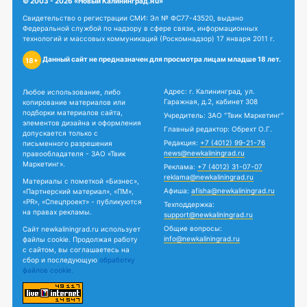
© 2003 - 2026 «Новый Калининград.Ru»
Свидетельство о регистрации СМИ: Эл № ФС77-43520, выдано
Федеральной службой по надзору в сфере связи, информационных
технологий и массовых коммуникаций (Роскомнадзор) 17 января 2011 г.
Данный сайт не предназначен для просмотра лицам младше 18 лет.
18+
Адрес: г. Калининград, ул.
Любое использование, либо
Гаражная, д.2, кабинет 308
копирование материалов или
подборки материалов сайта,
Учредитель: ЗАО "Твик Маркетинг"
элементов дизайна и оформления
Главный редактор: Обрехт О.Г.
допускается только с
Редакция:
+7 (4012) 99-21-76
письменного разрешения
news@newkaliningrad.ru
правообладателя - ЗАО «Твик
Маркетинг».
Реклама:
+7 (4012) 31-07-07
reklama@newkaliningrad.ru
Материалы с пометкой «Бизнес»,
Афиша:
afisha@newkaliningrad.ru
«Партнерский материал», «ПМ»,
«PR», «Спецпроект» - публикуются
Техподдержка:
на правах рекламы.
support@newkaliningrad.ru
Общие вопросы:
Сайт newkaliningrad.ru использует
info@newkaliningrad.ru
файлы cookie. Продолжая работу
с сайтом, вы соглашаетесь на
сбор и последующую
обработку
файлов cookie.