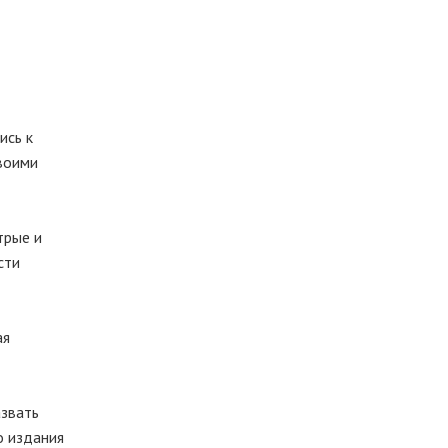
ись к
своими
трые и
сти
ая
азвать
о издания