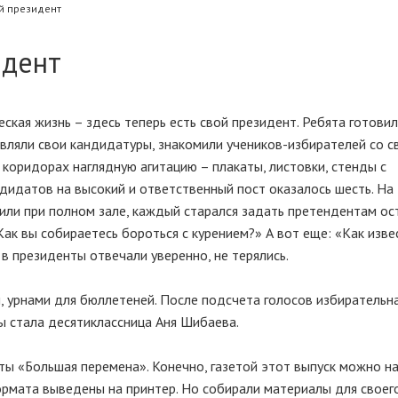
й президент
идент
ская жизнь – здесь теперь есть свой президент. Ребята готовил
являли свои кандидатуры, знакомили учеников-избирателей со 
 коридорах наглядную агитацию – плакаты, листовки, стенды с
дидатов на высокий и ответственный пост оказалось шесть. На
или при полном зале, каждый старался задать претендентам ос
Как вы собираетесь бороться с курением?» А вот еще: «Как изве
в президенты отвечали уверенно, не терялись.
, урнами для бюллетеней. После подсчета голосов избирательн
ы стала десятиклассница Аня Шибаева.
ты «Большая перемена». Конечно, газетой этот выпуск можно н
ормата выведены на принтер. Но собирали материалы для своег