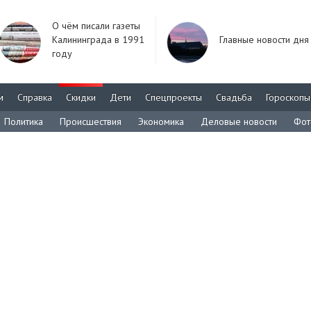
О чём писали газеты
Калининграда в 1991
Главные новости дня
году
м
Справка
Скидки
Дети
Спецпроекты
Свадьба
Гороскопы
Политика
Происшествия
Экономика
Деловые новости
Фот