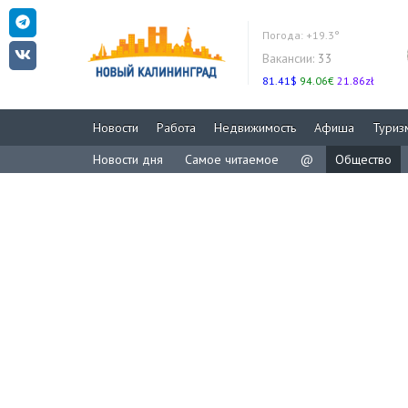
Погода:
+19.3°
Вакансии:
33
81.41$
94.06€
21.86zł
Новости
Работа
Недвижимость
Афиша
Туриз
Новости дня
Самое читаемое
@
Общество