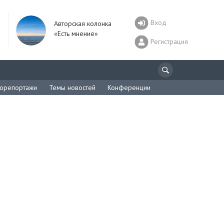
Вход
Авторская колонка
«Есть мнение»
Регистрация
орепортажи
Темы новостей
Конференции