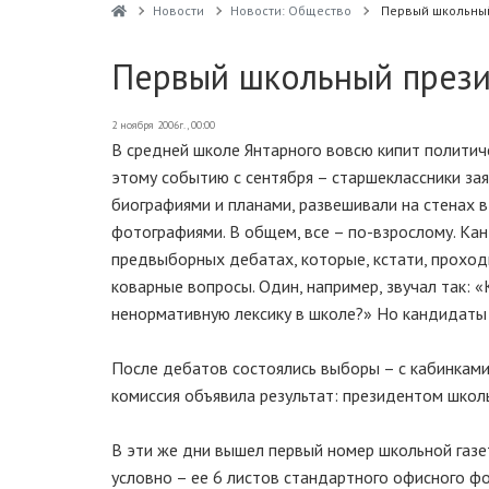
Новости
Новости: Общество
Первый школьны
Первый школьный през
2 ноября 2006г., 00:00
В средней школе Янтарного вовсю кипит политиче
этому событию с сентября – старшеклассники за
биографиями и планами, развешивали на стенах в
фотографиями. В общем, все – по-взрослому. Кан
предвыборных дебатах, которые, кстати, проход
коварные вопросы. Один, например, звучал так: «
ненормативную лексику в школе?» Но кандидаты 
После дебатов состоялись выборы – с кабинками
комиссия объявила результат: президентом школ
В эти же дни вышел первый номер школьной газе
условно – ее 6 листов стандартного офисного ф