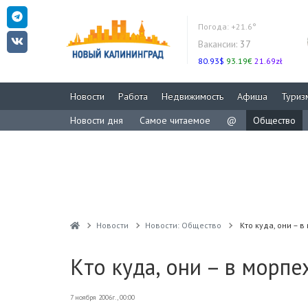
Погода:
+21.6°
Вакансии:
37
80.93$
93.19€
21.69zł
Новости
Работа
Недвижимость
Афиша
Туриз
Новости дня
Самое читаемое
@
Общество
Новости
Новости: Общество
Кто куда, они – в
Кто куда, они – в морпе
7 ноября 2006г., 00:00