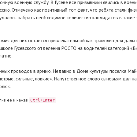
очную военную службу. В Гусеве все призывники явились в военк
ию. Отмечено как позитивный тот факт, что ребята стали физ
 удалось набрать необходимое количество кандидатов в такие
Армия для них остается привлекательной как трамплин для даль
ошколе Гусевского отделения РОСТО на водителей категорий «В»
латно.
енных проводов в армию. Недавно в Доме культуры поселка Май
трые, сильные, ловкие». Напутственное слово сыновьям дал на
олюк.
лив ее и нажав
Ctrl+Enter