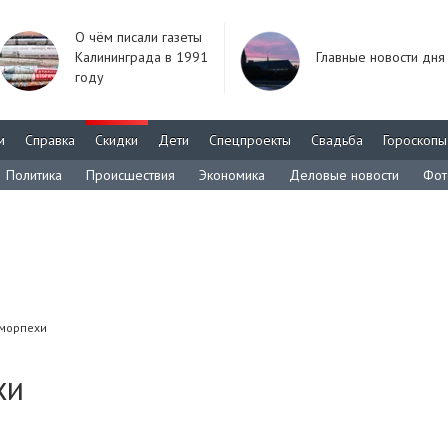
О чём писали газеты
Калининграда в 1991
Главные новости дня
году
м
Справка
Скидки
Дети
Спецпроекты
Свадьба
Гороскопы
Политика
Происшествия
Экономика
Деловые новости
Фот
 морпехи
хи