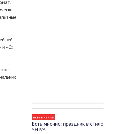
омат.
ически
 элитные
нейшей
 и «С».
ское
чальник
есть мнение
Есть мнение: праздник в стиле
SHIVA