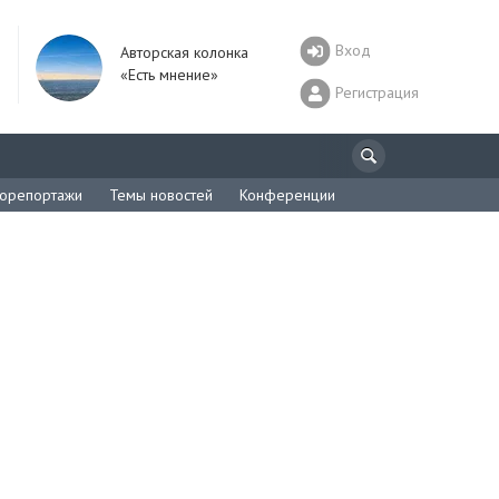
Вход
Авторская колонка
«Есть мнение»
Регистрация
орепортажи
Темы новостей
Конференции