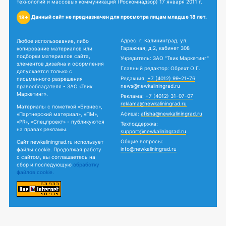
технологий и массовых коммуникаций (Роскомнадзор) 17 января 2011 г.
Данный сайт не предназначен для просмотра лицам младше 18 лет.
18+
Адрес: г. Калининград, ул.
Любое использование, либо
Гаражная, д.2, кабинет 308
копирование материалов или
подборки материалов сайта,
Учредитель: ЗАО "Твик Маркетинг"
элементов дизайна и оформления
Главный редактор: Обрехт О.Г.
допускается только с
Редакция:
+7 (4012) 99-21-76
письменного разрешения
news@newkaliningrad.ru
правообладателя - ЗАО «Твик
Маркетинг».
Реклама:
+7 (4012) 31-07-07
reklama@newkaliningrad.ru
Материалы с пометкой «Бизнес»,
Афиша:
afisha@newkaliningrad.ru
«Партнерский материал», «ПМ»,
«PR», «Спецпроект» - публикуются
Техподдержка:
на правах рекламы.
support@newkaliningrad.ru
Общие вопросы:
Сайт newkaliningrad.ru использует
info@newkaliningrad.ru
файлы cookie. Продолжая работу
с сайтом, вы соглашаетесь на
сбор и последующую
обработку
файлов cookie.