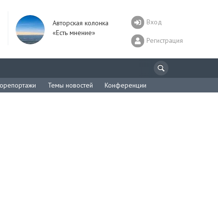
Вход
Авторская колонка
«Есть мнение»
Регистрация
орепортажи
Темы новостей
Конференции