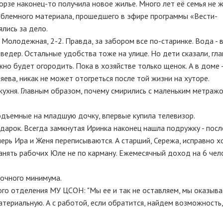
рзе наконец-то получила новое жилье. Много лет её семья не ж
облемного материала, прошедшего в эфире программы «Вести-
лись за дело.
Молодежная, 2-2. Правда, за забором все по-старинке. Вода - 
едер. Остальные удобства тоже на улице. Но дети сказали, гла
но будет огородить. Пока в хозяйстве только щенок. А в доме 
яева, никак не может отогреться после той жизни на хуторе.
ухня. Главным образом, почему смирились с маленьким метражо
одъемные на младшую дочку, впервые купила телевизор.
арок. Всегда замкнутая Иринка наконец нашла подружку - пос
перь Ира и Женя переписываются. А старший, Сережа, исправно х
Нанять рабочих Юле не по карману. Ежемесячный доход на 6 чело
точного минимума.
го отделения МУ ЦСОН: "Мы ее и так не оставляем, мы оказыв
териальную. А с работой, если обратится, найдем возможность