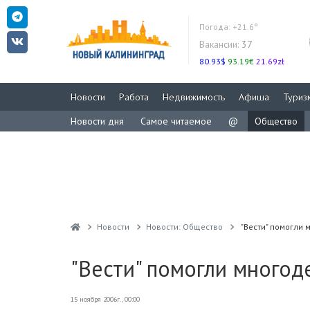
Погода:
+21.6°
Вакансии:
37
80.93$
93.19€
21.69zł
Новости
Работа
Недвижимость
Афиша
Туриз
Новости дня
Самое читаемое
@
Общество
Новости
Новости: Общество
"Вести" помогли 
"Вести" помогли многод
15 ноября 2006г., 00:00