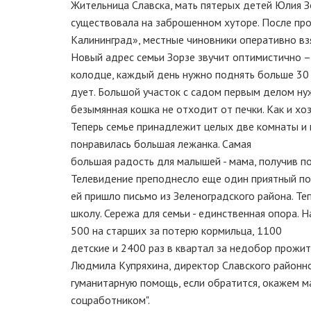
Жительница Славска, мать пятерых детей Юлия Зо
существовала на заброшенном хуторе. После пр
Калининград», местные чиновники оперативно взя
Новый адрес семьи Зорзе звучит оптимистично – 
колодце, каждый день нужно поднять больше 30 в
дует. Большой участок с садом первым делом нуж
безымянная кошка не отходит от печки. Как и хоз
Теперь семье принадлежит целых две комнаты и к
понравилась большая лежанка. Самая
большая радость для малышей - мама, получив п
Телевидение преподнесло еще один приятный под
ей пришло письмо из Зеленоградского района. Те
школу. Сережа для семьи - единственная опора. 
500 на старших за потерю кормильца, 1100
детские и 2400 раз в квартал за недобор прожи
Людмила Купряхина, директор Славского районно
гуманитарную помощь, если обратится, окажем ма
соцработником".