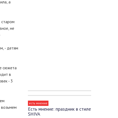
ила, а
в старом
вное, не
-
м, - детям
ле сюжета
одит в
век - 3
аем
есть мнение
, возьмем
Есть мнение: праздник в стиле
SHIVA