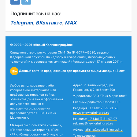
Подпишитесь на нас:
Telegram
,
ВКонтакте
,
MAX
© 2003 - 2026 «Новый Калининград.Ru»
Свидетельство о регистрации СМИ: Эл № ФС77-43520, выдано
Федеральной службой по надзору в сфере связи, информационных
технологий и массовых коммуникаций (Роскомнадзор) 17 января 2011 г.
Данный сайт не предназначен для просмотра лицам младше 18 лет.
18+
Адрес: г. Калининград, ул.
Любое использование, либо
Гаражная, д.2, кабинет 308
копирование материалов или
подборки материалов сайта,
Учредитель: ЗАО "Твик Маркетинг"
элементов дизайна и оформления
Главный редактор: Обрехт О.Г.
допускается только с
Редакция:
+7 (4012) 99-21-76
письменного разрешения
news@newkaliningrad.ru
правообладателя - ЗАО «Твик
Маркетинг».
Реклама:
+7 (4012) 31-07-07
reklama@newkaliningrad.ru
Материалы с пометкой «Бизнес»,
Афиша:
afisha@newkaliningrad.ru
«Партнерский материал», «ПМ»,
«PR», «Спецпроект» - публикуются
Техподдержка: