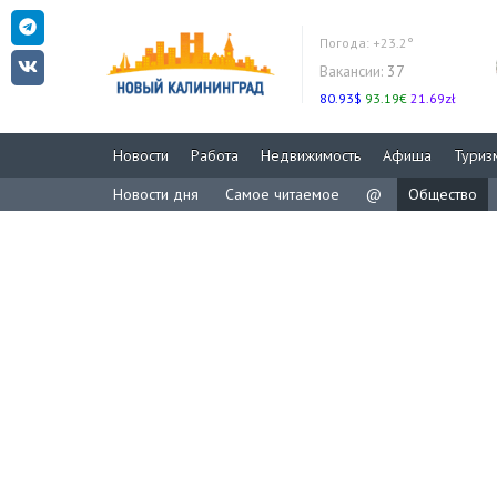
Погода:
+23.2°
Вакансии:
37
80.93$
93.19€
21.69zł
Новости
Работа
Недвижимость
Афиша
Туриз
Новости дня
Самое читаемое
@
Общество