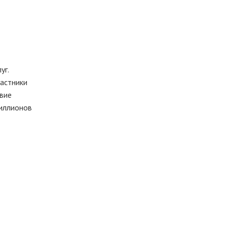
уг.
частники
твие
миллионов