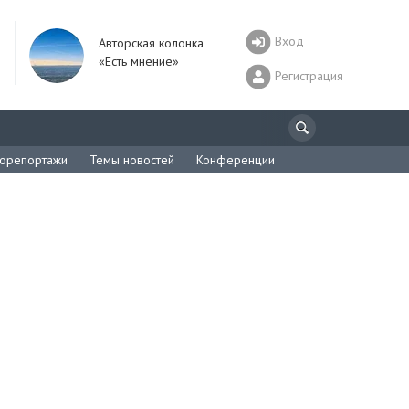
Вход
Авторская колонка
«Есть мнение»
Регистрация
орепортажи
Темы новостей
Конференции