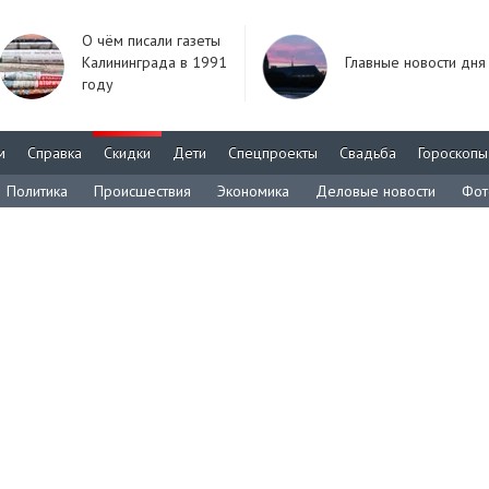
О чём писали газеты
Калининграда в 1991
Главные новости дня
году
м
Справка
Скидки
Дети
Спецпроекты
Свадьба
Гороскопы
Политика
Происшествия
Экономика
Деловые новости
Фот