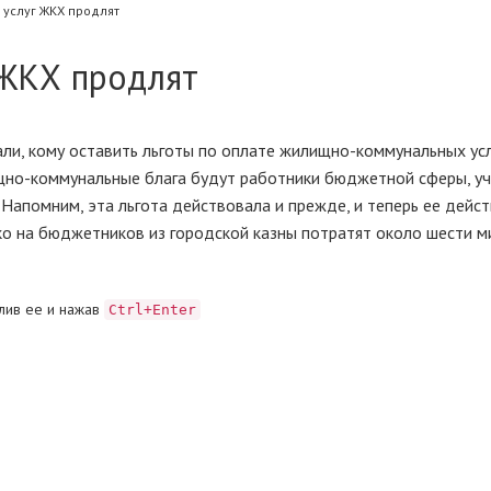
 услуг ЖКХ продлят
 ЖКХ продлят
ли, кому оставить льготы по оплате жилищно-коммунальных усл
ищно-коммунальные блага будут работники бюджетной сферы, у
Напомним, эта льгота действовала и прежде, и теперь ее дейс
ько на бюджетников из городской казны потратят около шести 
лив ее и нажав
Ctrl+Enter