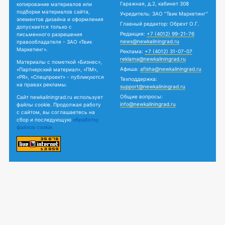
Гаражная, д.2, кабинет 308
копирование материалов или
подборки материалов сайта,
Учредитель: ЗАО "Твик Маркетинг"
элементов дизайна и оформления
Главный редактор: Обрехт О.Г.
допускается только с
Редакция:
+7 (4012) 99-21-76
письменного разрешения
news@newkaliningrad.ru
правообладателя - ЗАО «Твик
Маркетинг».
Реклама:
+7 (4012) 31-07-07
reklama@newkaliningrad.ru
Материалы с пометкой «Бизнес»,
Афиша:
afisha@newkaliningrad.ru
«Партнерский материал», «ПМ»,
«PR», «Спецпроект» - публикуются
Техподдержка:
на правах рекламы.
support@newkaliningrad.ru
Общие вопросы:
Сайт newkaliningrad.ru использует
info@newkaliningrad.ru
файлы cookie. Продолжая работу
с сайтом, вы соглашаетесь на
сбор и последующую
обработку
файлов cookie.