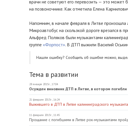
врачи не советуют его перевозить — это может б
на позвоночнике. Как отметила Елена Карнилович
Напомним, в начале февраля в Литве произошла 
Микроавтобус на скользкой дороге врезался в 
Альфред Поляков были музыкантами калининград
группе
«Форпост»
. В ДТП выжили Василий Оськин
Нашли ошибку? Cообщить об ошибке можно, выде
Тема в развитии
28 января 2015г., 17:04
Осужден виновник ДТП в Литве, в котором погибл
21 февраля 2013г., 16:24
Выжившего в ДТП в Литве калининградского музыканта
11 февраля 2013г., 11:45
Прощание с погибшими в Литве рок-музыкантами прой