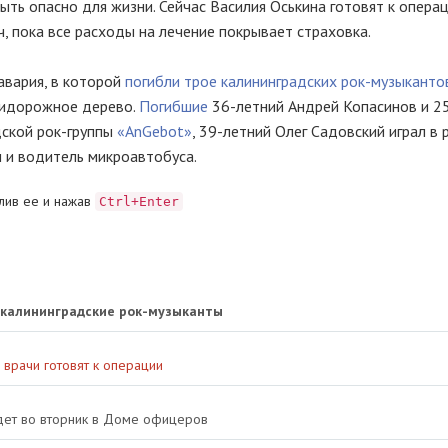
ыть опасно для жизни. Сейчас Василия Оськина готовят к опера
, пока все расходы на лечение покрывает страховка.
авария, в которой
погибли трое калининградских рок-музыканто
придорожное дерево.
Погибшие
36-летний Андрей Копасинов и 2
ской рок-группы
«AnGebot»
, 39-летний Олег Садовский играл в 
 и водитель микроавтобуса.
лив ее и нажав
Ctrl+Enter
и калининградские рок-музыканты
 врачи готовят к операции
дет во вторник в Доме офицеров