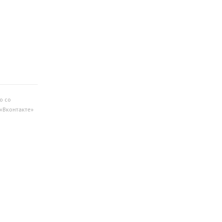
о со
«Вконтакте»