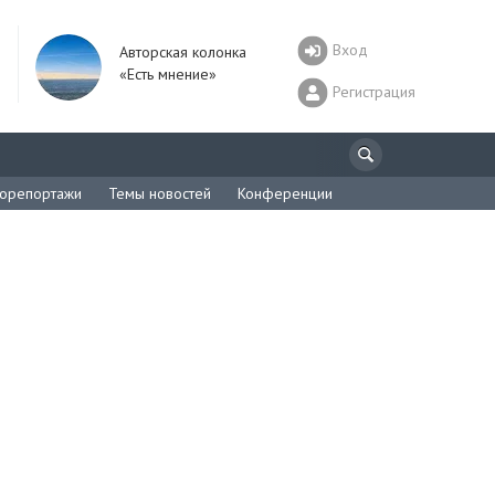
Вход
Авторская колонка
«Есть мнение»
Регистрация
орепортажи
Темы новостей
Конференции