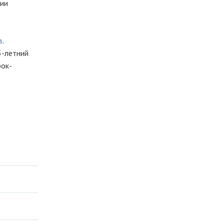
ции
в
.
5-летний
рок-