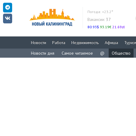
Погода:
+23.2°
Вакансии:
37
80.93$
93.19€
21.69zł
Новости
Работа
Недвижимость
Афиша
Туриз
Новости дня
Самое читаемое
@
Общество