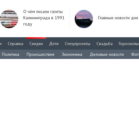
О чём писали газеты
Калининграда в 1991
Главные новости дня
году
м
Справка
Скидки
Дети
Спецпроекты
Свадьба
Гороскопы
Политика
Происшествия
Экономика
Деловые новости
Фот