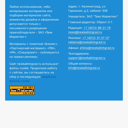
Адрес: г. Калининград, ул.
Любое использование, либо
Гаражная, д.2, кабинет 308
копирование материалов или
подборки материалов сайта,
Учредитель: ЗАО "Твик Маркетинг"
элементов дизайна и оформления
Главный редактор: Обрехт О.Г.
допускается только с
Редакция:
+7 (4012) 99-21-76
письменного разрешения
news@newkaliningrad.ru
правообладателя - ЗАО «Твик
Маркетинг».
Реклама:
+7 (4012) 31-07-07
reklama@newkaliningrad.ru
Материалы с пометкой «Бизнес»,
Афиша:
afisha@newkaliningrad.ru
«Партнерский материал», «ПМ»,
«PR», «Спецпроект» - публикуются
Техподдержка:
на правах рекламы.
support@newkaliningrad.ru
Общие вопросы:
Сайт newkaliningrad.ru использует
info@newkaliningrad.ru
файлы cookie. Продолжая работу
с сайтом, вы соглашаетесь на
сбор и последующую
обработку
файлов cookie.