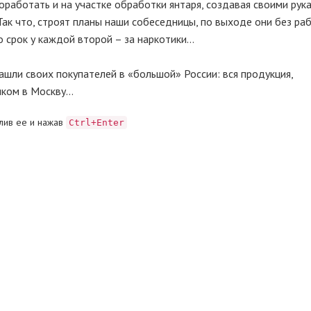
оработать и на участке обработки янтаря, создавая своими рук
 Так что, строят планы наши собеседницы, по выходе они без ра
ко срок у каждой второй – за наркотики…
ашли своих покупателей в «большой» России: вся продукция,
иком в Москву…
лив ее и нажав
Ctrl+Enter