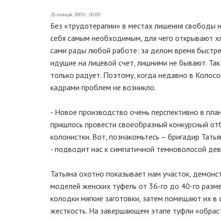
25 января 2007г., 00:00
Без «трудотерапии» в местах лишения свободы н
себя самым необходимым, для чего открывают хл
сами рады любой работе: за делом время быстрее
идущие на лицевой счет, лишними не бывают. Так
только радует. Поэтому, когда недавно в Колосо
кадрами проблем не возникло.
- Новое производство очень перспективно в пла
пришлось провести своеобразный конкурсный отб
колонистки. Вот, познакомьтесь – бригадир Татья
- подводит нас к симпатичной темноволосой де
Татьяна охотно показывает нам участок, демонс
моделей женских туфель от 36-го до 40-го разме
колодки мягкие заготовки, затем помещают их в
жесткость. На завершающем этапе туфли «обрас