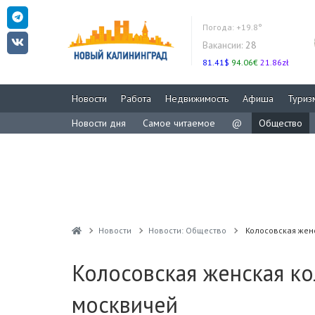
Погода:
+19.8°
Вакансии:
28
81.41$
94.06€
21.86zł
Новости
Работа
Недвижимость
Афиша
Туриз
Новости дня
Самое читаемое
@
Общество
Новости
Новости: Общество
Колосовская жен
Колосовская женская ко
москвичей