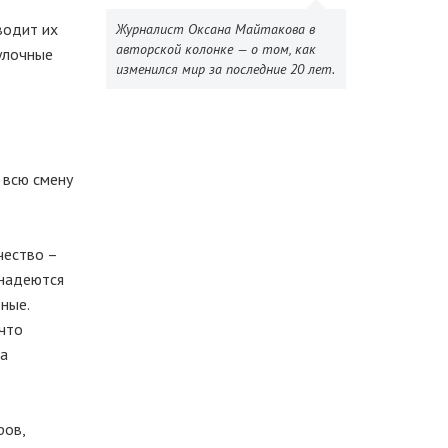
водит их
Журналист Оксана Майтакова в
авторской колонке — о том, как
гулочные
изменился мир за последние 20 лет.
 всю смену
чество –
 надеются
ные.
 что
ма
ров,