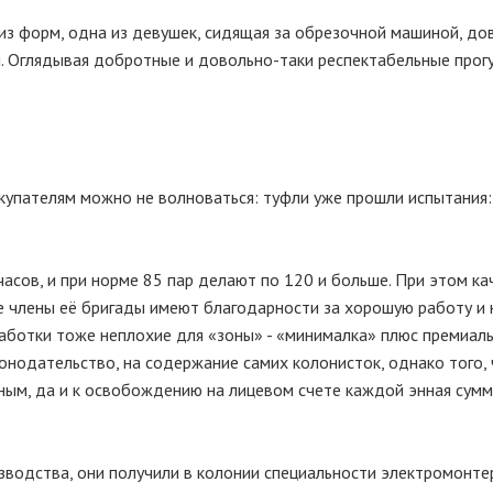
з форм, одна из девушек, сидящая за обрезочной машиной, до
ти. Оглядывая добротные и довольно-таки респектабельные про
окупателям можно не волноваться: туфли уже прошли испытания:
часов, и при норме 85 пар делают по 120 и больше. При этом ка
все члены её бригады имеют благодарности за хорошую работу и
аботки тоже неплохие для «зоны» - «минималка» плюс премиаль
конодательство, на содержание самих колонисток, однако того,
одным, да и к освобождению на лицевом счете каждой энная сум
зводства, они получили в колонии специальности электромонте