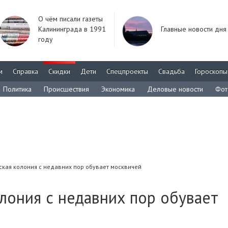
О чём писали газеты
Калининграда в 1991
Главные новости дня
году
м
Справка
Скидки
Дети
Спецпроекты
Свадьба
Гороскопы
Политика
Происшествия
Экономика
Деловые новости
Фот
ская колония с недавних пор обувает москвичей
лония с недавних пор обувает