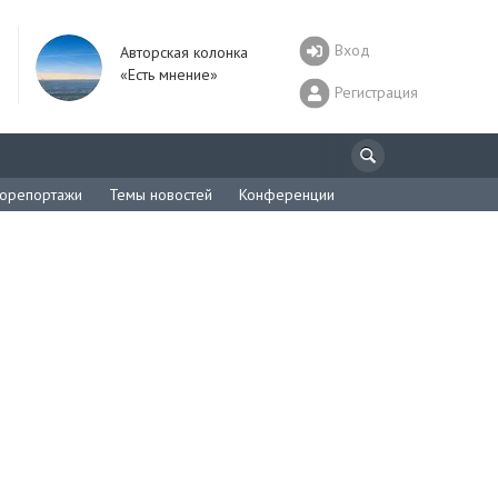
Вход
Авторская колонка
«Есть мнение»
Регистрация
орепортажи
Темы новостей
Конференции