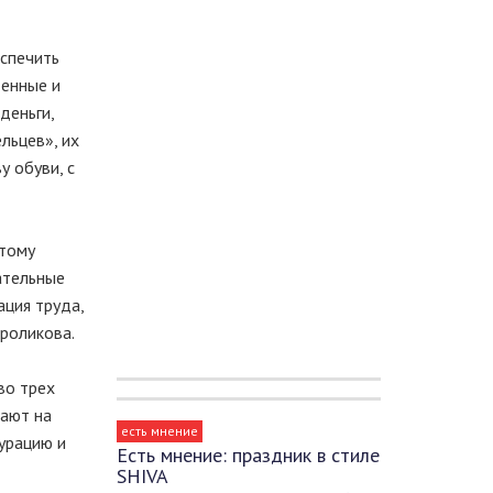
еспечить
денные и
деньги,
льцев», их
у обуви, с
этому
ательные
ация труда,
роликова.
во трех
вают на
есть мнение
урацию и
Есть мнение: праздник в стиле
SHIVA