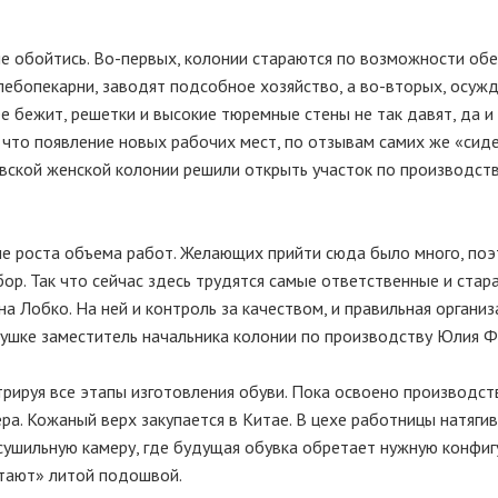
е обойтись. Во-первых, колонии стараются по возможности об
ебопекарни, заводят подсобное хозяйство, а во-вторых, осуж
 бежит, решетки и высокие тюремные стены не так давят, да и 
 что появление новых рабочих мест, по отзывам самих же «сиде
вской женской колонии решили открыть участок по производств
не роста объема работ. Желающих прийти сюда было много, по
ор. Так что сейчас здесь трудятся самые ответственные и стар
на Лобко. На ней и контроль за качеством, и правильная организ
вушке заместитель начальника колонии по производству Юлия Ф
трируя все этапы изготовления обуви. Пока освоено производст
ра. Кожаный верх закупается в Китае. В цехе работницы натяги
 сушильную камеру, где будущая обувка обретает нужную конфиг
тают» литой подошвой.