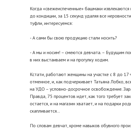
Когда «свежеиспеченные» башмаки извлекаются и
до кондиции, за 15 секунд удаляя все неровнос
туфли, интересуемся:
- А сами бы свою продукцию стали носить?
- А мы и носим! – смеются девчата. – Будущим п
в них выстаиваем и на прогулку ходим.
Кстати, работают женщины на участке с 8 до 17 
отменное, и, как подчеркивает Татьяна Лобко, 
на УДО – условно-досрочное освобождение. Зар
Правда, 75 процентов идет, как того требует за
остается, и на магазин хватает, и на подарки р
скапливается…
По словам девчат, кроме навыков обувного прои