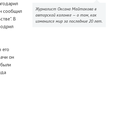
агодарил
Журналист Оксана Майтакова в
ин сообщил
авторской колонке — о том, как
стве". В
изменился мир за последние 20 лет.
бодрил
 его
дачи он
"были
нда