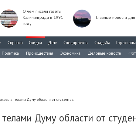
О чём писали газеты
Калининграда в 1991
Главные новости дня
году
м
Справка
Скидки
Дети
Спецпроекты
Свадьба
Гороскопы
Политика
Происшествия
Экономика
Деловые новости
Фот
закрыла телами Думу области от студентов
а телами Думу области от студе