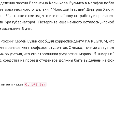
деления партии Валентина Калинкова. Булычев в мегафон побл
ом глава местного отделения "Молодой Гвардии" Дмитрий Хакл
на 5", а также отметил, что все они "получат работу в правитель
"Ура губернатору!". "Потерпите, еще немного осталось", - прио
е заседание Думы.
 России" Сергей Бузин сообщил корреспонденту ИА REGNUM, что
инга раньше, чем профсоюз студентов. Однако, точную дату по
ыжов уверил, что его сторонники уведомили мэрию 15 января и 
нию, средства на проезд студентов должны быть выделены из фо
лив ее и нажав
Ctrl+Enter