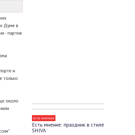
ких
к Думе в
я - партия
кома
порте и
е только
ще около
снили
есть мнение
Есть мнение: праздник в стиле
SHIVA
ссии"