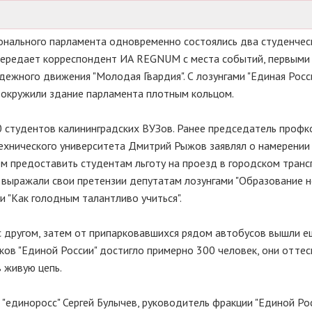
гионального парламента одновременно состоялись два студенчес
передает корреспондент ИА REGNUM с места событий, первыми 
ежного движения "Молодая Гвардия". С лозунгами "Единая Росси
 окружили здание парламента плотным кольцом.
0 студентов калининградских ВУЗов. Ранее председатель проф
ехнического университета Дмитрий Рыжов заявлял о намерении
ем предоставить студентам льготу на проезд в городском транс
ы выражали свои претензии депутатам лозунгами "Образование н
 и "Как голодным талантливо учиться".
 другом, затем от припарковавшихся рядом автобусов вышли е
ков "Единой России" достигло примерно 300 человек, они отте
в живую цепь.
единоросс" Сергей Булычев, руководитель фракции "Единой Ро