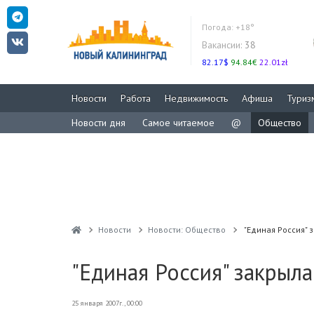
Погода:
+18°
Вакансии:
38
82.17$
94.84€
22.01zł
Новости
Работа
Недвижимость
Афиша
Туриз
Новости дня
Самое читаемое
@
Общество
Новости
Новости: Общество
"Единая Россия" 
"Единая Россия" закрыл
25 января 2007г., 00:00