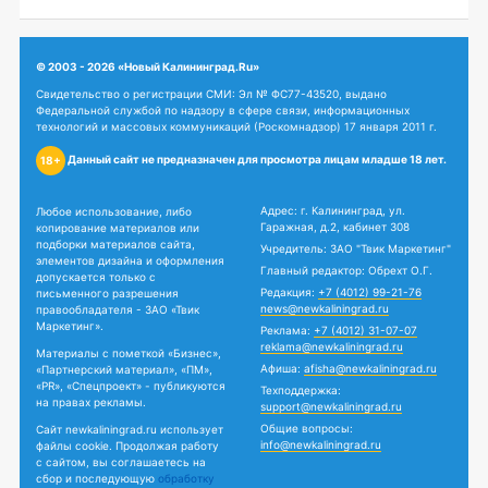
© 2003 - 2026 «Новый Калининград.Ru»
Свидетельство о регистрации СМИ: Эл № ФС77-43520, выдано
Федеральной службой по надзору в сфере связи, информационных
технологий и массовых коммуникаций (Роскомнадзор) 17 января 2011 г.
Данный сайт не предназначен для просмотра лицам младше 18 лет.
18+
Адрес: г. Калининград, ул.
Любое использование, либо
Гаражная, д.2, кабинет 308
копирование материалов или
подборки материалов сайта,
Учредитель: ЗАО "Твик Маркетинг"
элементов дизайна и оформления
Главный редактор: Обрехт О.Г.
допускается только с
Редакция:
+7 (4012) 99-21-76
письменного разрешения
news@newkaliningrad.ru
правообладателя - ЗАО «Твик
Маркетинг».
Реклама:
+7 (4012) 31-07-07
reklama@newkaliningrad.ru
Материалы с пометкой «Бизнес»,
Афиша:
afisha@newkaliningrad.ru
«Партнерский материал», «ПМ»,
«PR», «Спецпроект» - публикуются
Техподдержка:
на правах рекламы.
support@newkaliningrad.ru
Общие вопросы:
Сайт newkaliningrad.ru использует
info@newkaliningrad.ru
файлы cookie. Продолжая работу
с сайтом, вы соглашаетесь на
сбор и последующую
обработку