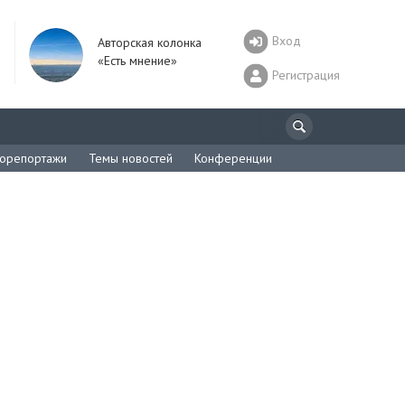
Вход
Авторская колонка
«Есть мнение»
Регистрация
орепортажи
Темы новостей
Конференции