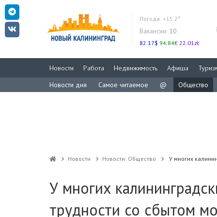
Погода:
+15.2°
Вакансии:
10
82.17$
94.84€
22.01zł
Новости
Работа
Недвижимость
Афиша
Туриз
Новости дня
Самое читаемое
@
Общество
Новости
Новости: Общество
У многих калини
У многих калининградск
трудности со сбытом м