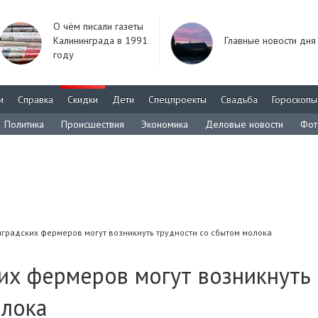
О чём писали газеты
Калининграда в 1991
Главные новости дня
году
м
Справка
Скидки
Дети
Спецпроекты
Свадьба
Гороскопы
Политика
Происшествия
Экономика
Деловые новости
Фот
нградских фермеров могут возникнуть трудности со сбытом молока
их фермеров могут возникнуть
олока