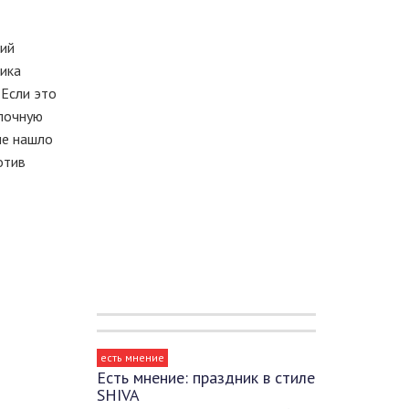
ний
тика
 Если это
олочную
не нашло
отив
есть мнение
Есть мнение: праздник в стиле
SHIVA