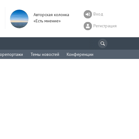
Вход
Авторская колонка
«Есть мнение»
Регистрация
орепортажи
Темы новостей
Конференции