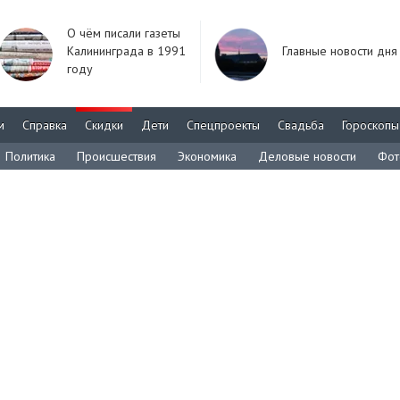
О чём писали газеты
Калининграда в 1991
Главные новости дня
году
м
Справка
Скидки
Дети
Спецпроекты
Свадьба
Гороскопы
Политика
Происшествия
Экономика
Деловые новости
Фот