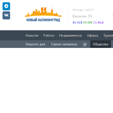
Погода:
+18.2°
Вакансии:
35
81.41$
94.06€
21.86zł
Новости
Работа
Недвижимость
Афиша
Туриз
Новости дня
Самое читаемое
@
Общество