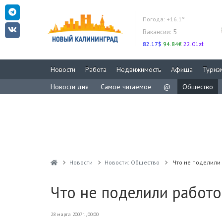
Погода:
+16.1°
Вакансии:
5
82.17$
94.84€
22.01zł
Новости
Работа
Недвижимость
Афиша
Туриз
Новости дня
Самое читаемое
@
Общество
Новости
Новости: Общество
Что не поделили
Что не поделили работо
28 марта 2007г., 00:00