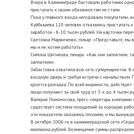
Вчера в Калининграде бастовали работники одной
приступать к своим обязанностям не стали.
Пока у главного входа негодовали покупатели, н
Куйбышева 120 человек отказались приступать к 
заработок - 8-10 тысяч рублей. На карточки пере
Светлана Марвиченко, повар: «Представьте, мы в
мы и не хотим работать».
Симона Шитикова, пекарь: «Как они заплатили, та
заплатили».
Забастовка охватила всю сеть супермаркетов. В 
входную дверь и требуя встречи с начальством. 
кроется разгадка. По всей видимости, действует
люди получают за свой труд от 3-х до 4 тысяч ру
Валерия Ломоносова, пресс-секретарь компании 
существует система поощрений за хорошую работ
эти показатели оказались плохими, и мы вынужде
В октябре 2006-го в калининградской сети «Сед
миллиона рублей. Возмещение суммы распределил