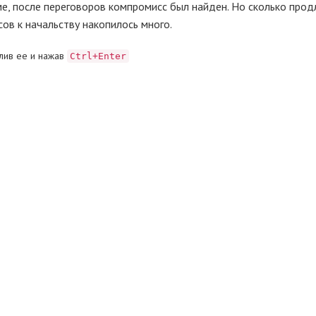
, после переговоров компромисс был найден. Но сколько прод
сов к начальству накопилось много.
лив ее и нажав
Ctrl+Enter