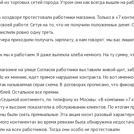
 из торговых сетей города. Утром они как всегда вышли на раб
а хоздворе протестовали работники магазина. Только в «7 конт
своей работе. Сетуя на то, что не получили положенных денег. 
числили ровно одну треть.
чера приходили получать зарплату, а нам говорят: мы вас лиши
к мы и работаем. Я даже выпекла хлеба немного. На ту сумму, ч
магазине на улице Согласия работники выставили живой щит, за
По их мнению, идет прямое нарушение контракта. Но вот именно
 так называемая серая схема. В договорах прописано, что фикси
блей. Остальное все премии.
«Седьмой континент», по телефону из Москвы: «В компании «7 
у и высокие показатели в обслуживании клиентов. По итогам п
ны были снять премиальные. Эта акция носит разовый характер»
ьмого континента» во время ревизии была обнаружена недостача
и на всех работников. Тогда они особо не протестовали.