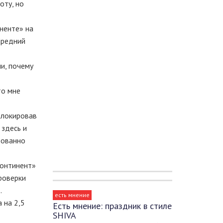
оту, но
иненте» на
Средний
ли, почему
то мне
блокировав
 здесь и
рованно
континент»
роверки
.
есть мнение
 на 2,5
Есть мнение: праздник в стиле
SHIVA