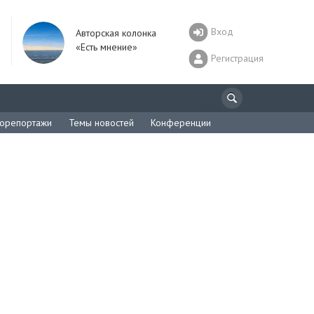
Вход
Авторская колонка
«Есть мнение»
Регистрация
орепортажи
Темы новостей
Конференции