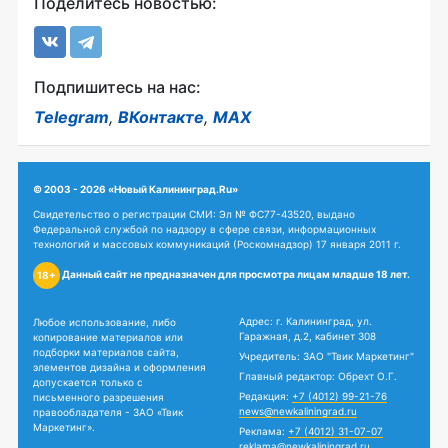
Поделитесь новостью:
Подпишитесь на нас:
Telegram
,
ВКонтакте
,
MAX
© 2003 - 2026 «Новый Калининград.Ru»
Свидетельство о регистрации СМИ: Эл № ФС77-43520, выдано
Федеральной службой по надзору в сфере связи, информационных
технологий и массовых коммуникаций (Роскомнадзор) 17 января 2011 г.
Данный сайт не предназначен для просмотра лицам младше 18 лет.
18+
Адрес: г. Калининград, ул.
Любое использование, либо
Гаражная, д.2, кабинет 308
копирование материалов или
подборки материалов сайта,
Учредитель: ЗАО "Твик Маркетинг"
элементов дизайна и оформления
Главный редактор: Обрехт О.Г.
допускается только с
Редакция:
+7 (4012) 99-21-76
письменного разрешения
news@newkaliningrad.ru
правообладателя - ЗАО «Твик
Маркетинг».
Реклама:
+7 (4012) 31-07-07
reklama@newkaliningrad.ru