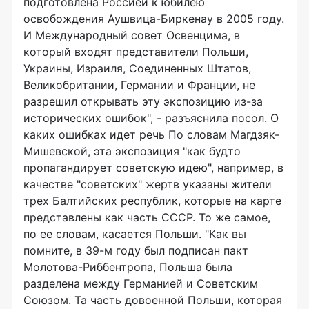
подготовлена Россией к юбилею
освобождения Аушвица-Биркенау в 2005 году.
И Международный совет Освенцима, в
который входят представители Польши,
Украины, Израиля, Соединенных Штатов,
Великобритании, Германии и Франции, не
разрешил открывать эту экспозицию из-за
исторических ошибок", - разъяснила посол. О
каких ошибках идет речь По словам Магдзяк-
Мишевской, эта экспозиция "как будто
пропагандирует советскую идею", например, в
качестве "советских" жертв указаны жители
трех Балтийских республик, которые на карте
представлены как часть СССР. То же самое,
по ее словам, касается Польши. "Как вы
помните, в 39-м году был подписан пакт
Молотова-Риббентропа, Польша была
разделена между Германией и Советским
Союзом. Та часть довоенной Польши, которая