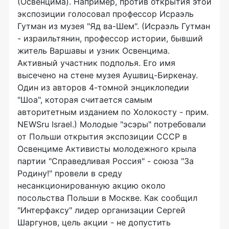
(Освенцима). Например, против открытия этой
экспозиции голосовал профессор Исраэль
Гутман из музея "Яд ва-Шем". (Исраэль Гутман
- израильтянин, профессор истории, бывший
житель Варшавы и узник Освенцима.
Активный участник подполья. Его имя
высечено на стене музея Аушвиц-Биркенау.
Один из авторов 4-томной энциклопедии
"Шоа", которая считается самым
авторитетным изданием по Холокосту - прим.
NEWSru Israel.) Молодые "эсэры" потребовали
от Польши открытия экспозиции СССР в
Освенциме Активисты молодежного крыла
партии "Справедливая Россия" - союза "За
Родину!" провели в среду
несанкционированную акцию около
посольства Польши в Москве. Как сообщил
"Интерфаксу" лидер организации Сергей
Шаргунов, цель акции - не допустить