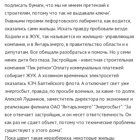
подписать бумаги, что мы не имеем претензий к
строителям, потому что так не выдавали ключи".
Главными героями лефортовского лабиринта, как водится,
оказались сами жильцы. Искать правду пробовали везде.
Ходили и в ЖУК, так называется их жилищно- управляющая
компания, и в Янтарьэнерго, в правительство области и к
депутатам. Все обещали разобраться и помочь. Но у семи
нянек дитя без глаза. Застройщик - известная строительная
компания "Пик регион".Оплату коммунальных платежей
собирает ЖУК. А хозяином временных электросетей
оказалась КЭЧ Балтийского флота. А отключает свет уже
энергосбыт, правда, по просьбе военных, за какие-то долги.
Алексей Лушников, заместитель директора по экономике и
реализации филиала ОАО "Янтарьэнерго" "Энергосбыт": "За
все отвечает застройщик, и он несет ответственность. Он
как раз не сдает объект, потому что технические проблемы
существуют у этого дома".
Пока царит такая неразбериха, некоторые жильцы