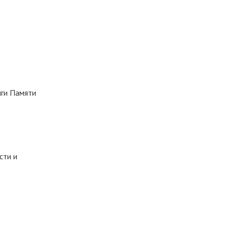
иги Памяти
сти и