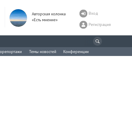
Вход
Авторская колонка
«Есть мнение»
Регистрация
орепортажи
Темы новостей
Конференции