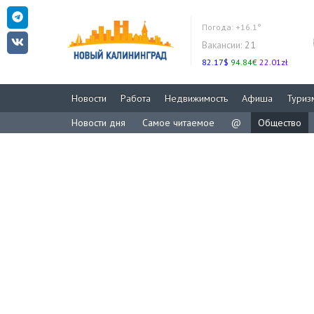
Погода:
+16.1°
Вакансии:
21
82.17$
94.84€
22.01zł
Новости
Работа
Недвижимость
Афиша
Туриз
Новости дня
Самое читаемое
@
Общество