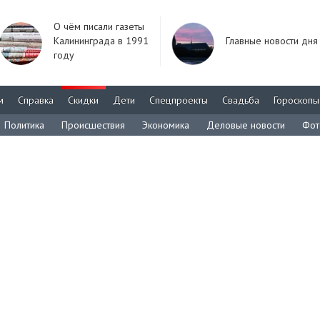
О чём писали газеты
Калининграда в 1991
Главные новости дня
году
м
Справка
Скидки
Дети
Спецпроекты
Свадьба
Гороскопы
Политика
Происшествия
Экономика
Деловые новости
Фот