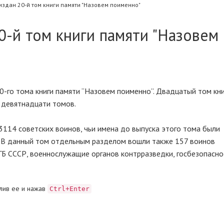
издан 20-й том книги памяти "Назовем поименно"
0-й том книги памяти "Назовем
0-го тома книги памяти “Назовем поименно”. Двадцатый том кн
 девятнадцати томов.
3114 советских воинов, чьи имена до выпуска этого тома были
. В данный том отдельным разделом вошли также 157 воинов
Б СССР, военнослужащие органов контрразведки, госбезопасно
лив ее и нажав
Ctrl+Enter