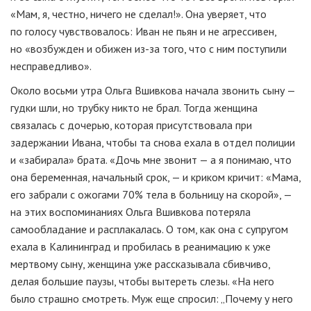
«Мам, я, честно, ничего не сделал!». Она уверяет, что
по голосу чувствовалось: Иван не пьян и не агрессивен,
но «возбужден и обижен из-за того, что с ним поступили
несправедливо».
Около восьми утра Ольга Вшивкова начала звонить сыну —
гудки шли, но трубку никто не брал. Тогда женщина
связалась с дочерью, которая присутствовала при
задержании Ивана, чтобы та снова ехала в отдел полиции
и «забирала» брата. «Дочь мне звонит — а я понимаю, что
она беременная, начальный срок, — и криком кричит: «Мама,
его забрали с ожогами 70% тела в больницу на скорой», —
на этих воспоминаниях Ольга Вшивкова потеряла
самообладание и расплакалась. О том, как она с супругом
ехала в Калининград и пробилась в реанимацию к уже
мертвому сыну, женщина уже рассказывала сбивчиво,
делая большие паузы, чтобы вытереть слезы. «На него
было страшно смотреть. Муж еще спросил: „Почему у него