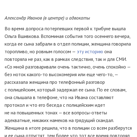
Александр Иванов (в центре) и адвокаты
Во время допроса потерпевших первой к трибуне вышла
Ольга Вшивкова. Вспоминая события того осеннего вечера,
когда ее сына забрали в отдел полиции, женщина говорила
торопливо, но ровным голосом —
эту историю
она
повторяла не раз, как в рамках следствия, так и для СМИ.
«Со мной разговаривали очень тактично, очень спокойно —
без ноток какого-то высокомерия или еще чего-то, —
рассказала женщина про телефонный разговор
с полицейским, который задержал ее сына. По ее словам,
она слышала в телефоне, что на Ивана составляют
протокол и что его беседа с полицейским идет
не на повышенных тонах — все вопросы-ответы
адекватные, никаких намеков на грядущий скандал.
Женщина в итоге решила, что в полиции со всем разберутся
и ее сына отпустят, тем более что тот все время повторял