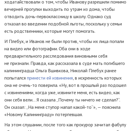
ходатайствовали о том, чтобы Иванову разрешили помимо
вечерней прогулки выходить по утрам из дома, чтобы
отводить дочь-первоклассницу в школу. Однако суд
отказал во введении подобной льготы, поскольку у семьи
есть родственники, которые могут помогать.
И Плебух, и Иванов не были против, чтобы их лица попали
на видео или фотографии. Оба они в ходе
предварительного расследования виновными себя
не признали. Правда, как рассказала в суде мать погибшего
калининградца Ольга Вшивкова, Николай Плебух ранее
попытался
принести ей извинения
, в искренность которых
она не очень-то поверила. «Ну, вот в прошлый раз подошел
с извинениями, когда уже, извините меня, есть видео, как
они себя вели... Я сказала „Почему ты ничего не сделал?“.
Он сказал: „На меня ступор напал какой-то“», — пояснила
«Новому Калининграду» потерпевшая.
На этом слушании, после того как прокурор зачитал фабулу