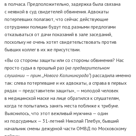
в полчаса. Предположительно, задержка была связана
с неявкой в суд свидетелей обвинения. Адвокаты
потерпевших полагают, что сейчас действующие
сотрудники полиции будут под разными предлогами
отказываться от дачи показаний в зале заседаний,
поскольку не очень хотят свидетельствовать против
бывших коллег в их же присутствии.
«Вы со стороны защиты или со стороны обвинения? Нас
просто судья в прошлый раз (
на предварительном
слушании — прим. „Нового Калининграда“
) рассадила именно
так: слева потерпевшие и их адвокаты, а справа в первых
рядах — представители защиты», — молодой человек
в медицинской маске на лице обратился к слушателям,
когда те попытались занять места поближе к трибуне.
Выяснилось, что этот вежливый мужчина — один
из подсудимых — 31-летний Николай Плебух, бывший
начальник смены дежурной части ОМВД по Московскому
району.