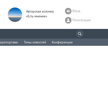
Вход
Авторская колонка
«Есть мнение»
Регистрация
орепортажи
Темы новостей
Конференции