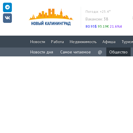
Погода:
+25.4°
Вакансии:
38
80.93$
93.19€
21.69zł
Новости
Работа
Недвижимость
Афиша
Туриз
Новости дня
Самое читаемое
@
Общество