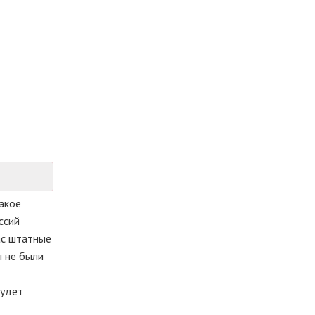
акое
ссий
ас штатные
ы не были
будет