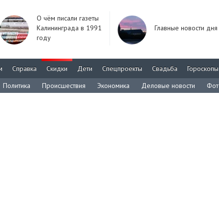
О чём писали газеты
Калининграда в 1991
Главные новости дня
году
м
Справка
Скидки
Дети
Спецпроекты
Свадьба
Гороскопы
Политика
Происшествия
Экономика
Деловые новости
Фот