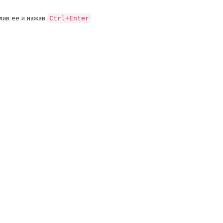
лив ее и нажав
Ctrl+Enter