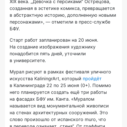
XIX века. „Девочка с персиками“ Острецова,
созданная в эстетике комикса, превращается
в абстрактную историю, дополненную новыми
персонажами», — отметили в пресс-службе
БФУ.
Старт работ запланирован на 20 июня.
На создание изображения художнику
понадобится пять дней, уточнили
в университете.
Мурал рисуют в рамках фестиваля уличного
искусства KaliningrArt, который
пройдёт
в Калининграде 22 по 25 июня (0+). Помимо
него планируется создать ещё три работы
на фасадах БФУ им. Канта. «Муралом
называется вид монументальной живописи
на стенах архитектурных сооружений. Это
слово произошло от испанского muro, что
в переводе означает „стена“. От граффити