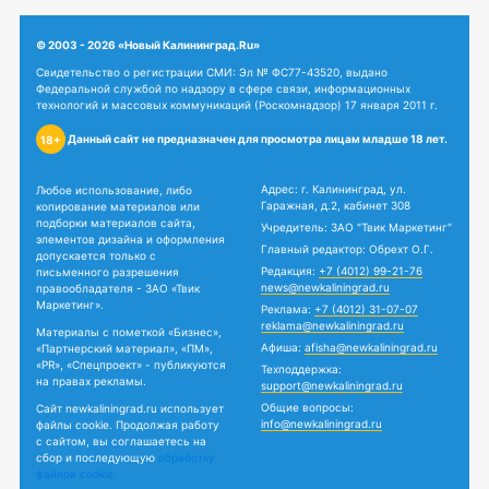
© 2003 - 2026 «Новый Калининград.Ru»
Свидетельство о регистрации СМИ: Эл № ФС77-43520, выдано
Федеральной службой по надзору в сфере связи, информационных
технологий и массовых коммуникаций (Роскомнадзор) 17 января 2011 г.
Данный сайт не предназначен для просмотра лицам младше 18 лет.
18+
Адрес: г. Калининград, ул.
Любое использование, либо
Гаражная, д.2, кабинет 308
копирование материалов или
подборки материалов сайта,
Учредитель: ЗАО "Твик Маркетинг"
элементов дизайна и оформления
Главный редактор: Обрехт О.Г.
допускается только с
Редакция:
+7 (4012) 99-21-76
письменного разрешения
news@newkaliningrad.ru
правообладателя - ЗАО «Твик
Маркетинг».
Реклама:
+7 (4012) 31-07-07
reklama@newkaliningrad.ru
Материалы с пометкой «Бизнес»,
Афиша:
afisha@newkaliningrad.ru
«Партнерский материал», «ПМ»,
«PR», «Спецпроект» - публикуются
Техподдержка:
на правах рекламы.
support@newkaliningrad.ru
Общие вопросы:
Сайт newkaliningrad.ru использует
info@newkaliningrad.ru
файлы cookie. Продолжая работу
с сайтом, вы соглашаетесь на
сбор и последующую
обработку
файлов cookie.