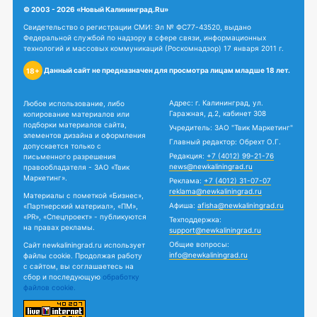
© 2003 - 2026 «Новый Калининград.Ru»
Свидетельство о регистрации СМИ: Эл № ФС77-43520, выдано
Федеральной службой по надзору в сфере связи, информационных
технологий и массовых коммуникаций (Роскомнадзор) 17 января 2011 г.
Данный сайт не предназначен для просмотра лицам младше 18 лет.
18+
Адрес: г. Калининград, ул.
Любое использование, либо
Гаражная, д.2, кабинет 308
копирование материалов или
подборки материалов сайта,
Учредитель: ЗАО "Твик Маркетинг"
элементов дизайна и оформления
Главный редактор: Обрехт О.Г.
допускается только с
Редакция:
+7 (4012) 99-21-76
письменного разрешения
news@newkaliningrad.ru
правообладателя - ЗАО «Твик
Маркетинг».
Реклама:
+7 (4012) 31-07-07
reklama@newkaliningrad.ru
Материалы с пометкой «Бизнес»,
Афиша:
afisha@newkaliningrad.ru
«Партнерский материал», «ПМ»,
«PR», «Спецпроект» - публикуются
Техподдержка:
на правах рекламы.
support@newkaliningrad.ru
Общие вопросы:
Сайт newkaliningrad.ru использует
info@newkaliningrad.ru
файлы cookie. Продолжая работу
с сайтом, вы соглашаетесь на
сбор и последующую
обработку
файлов cookie.