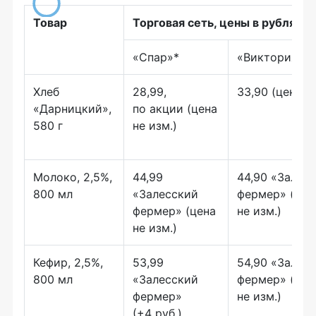
Товар
Торговая сеть, цены в рублях
«Спар»*
«Виктория»**
Хлеб
28,99,
33,90 (цена не
«Дарницкий»,
по акции (цена
580 г
не изм.)
Молоко, 2,5%,
44,99
44,90 «Залес
800 мл
«Залесский
фермер» (цен
фермер» (цена
не изм.)
не изм.)
Кефир, 2,5%,
53,99
54,90 «Залес
800 мл
«Залесский
фермер» (цен
фермер»
не изм.)
(+4 руб.)