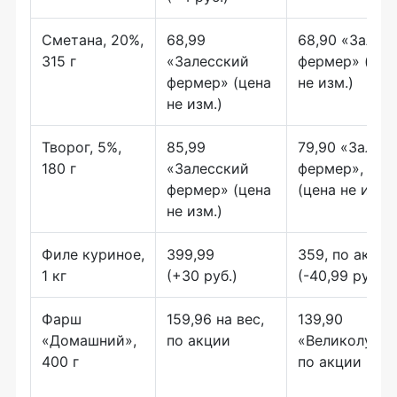
Сметана, 20%,
68,99
68,90 «Залес
315 г
«Залесский
фермер» (цен
фермер» (цена
не изм.)
не изм.)
Творог, 5%,
85,99
79,90 «Залес
180 г
«Залесский
фермер», по 
фермер» (цена
(цена не изм.)
не изм.)
Филе куриное,
399,99
359, по акции
1 кг
(+30 руб.)
(-40,99 руб.)
Фарш
159,96 на вес,
139,90
«Домашний»,
по акции
«Великолукск
400 г
по акции (-30