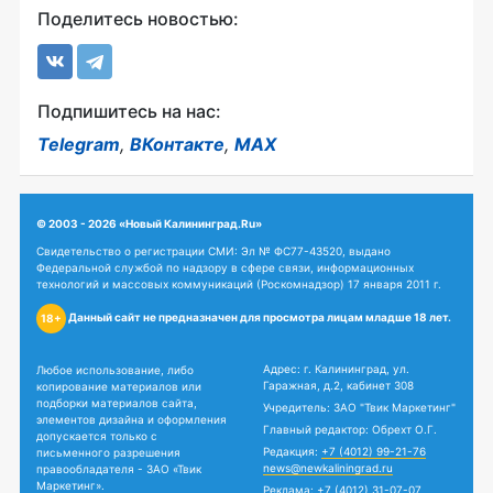
Поделитесь новостью:
Подпишитесь на нас:
Telegram
,
ВКонтакте
,
MAX
© 2003 - 2026 «Новый Калининград.Ru»
Свидетельство о регистрации СМИ: Эл № ФС77-43520, выдано
Федеральной службой по надзору в сфере связи, информационных
технологий и массовых коммуникаций (Роскомнадзор) 17 января 2011 г.
Данный сайт не предназначен для просмотра лицам младше 18 лет.
18+
Адрес: г. Калининград, ул.
Любое использование, либо
Гаражная, д.2, кабинет 308
копирование материалов или
подборки материалов сайта,
Учредитель: ЗАО "Твик Маркетинг"
элементов дизайна и оформления
Главный редактор: Обрехт О.Г.
допускается только с
Редакция:
+7 (4012) 99-21-76
письменного разрешения
news@newkaliningrad.ru
правообладателя - ЗАО «Твик
Маркетинг».
Реклама:
+7 (4012) 31-07-07