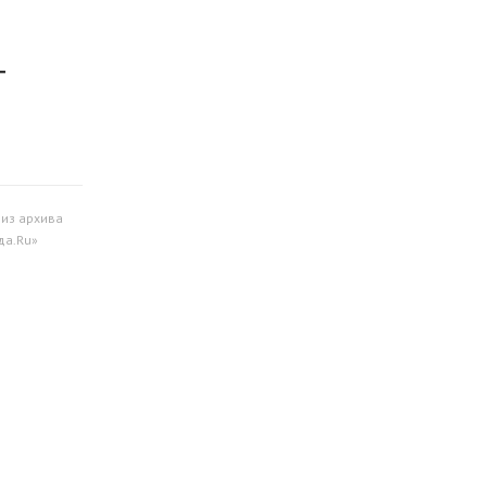
т
 из архива
да.Ru»