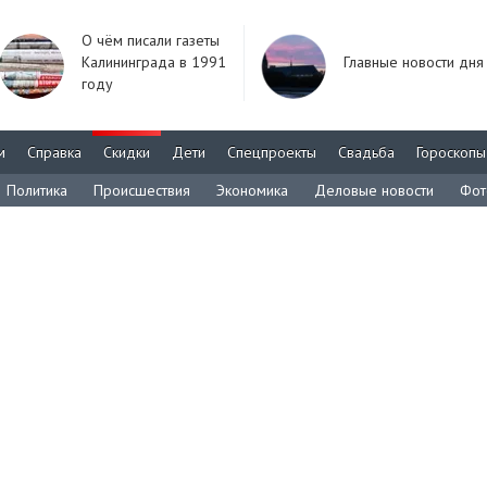
О чём писали газеты
Калининграда в 1991
Главные новости дня
году
м
Справка
Скидки
Дети
Спецпроекты
Свадьба
Гороскопы
Политика
Происшествия
Экономика
Деловые новости
Фот