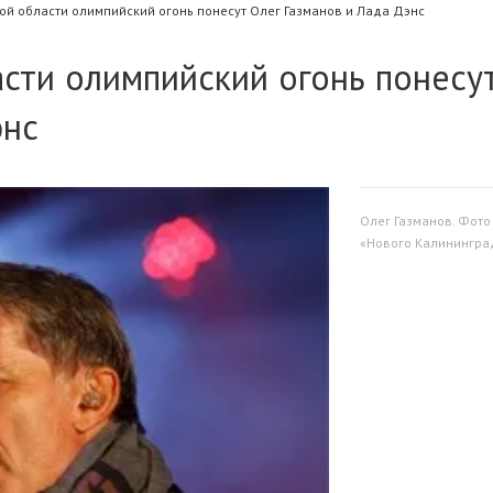
ой области олимпийский огонь понесут Олег Газманов и Лада Дэнс
сти олимпийский огонь понесу
энс
Олег Газманов. Фото
«Нового Калинингра