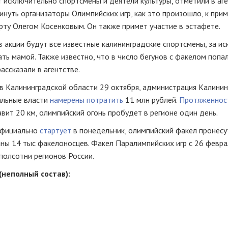
 исключительно спортсмены и деятели культуры, отметили в аге
уть организаторы Олимпийских игр, как это произошло, к прим
рту Олегом Косенковым. Он также примет участие в эстафете.
в акции будут все известные калининградские спортсмены, за и
ать мамой. Также известно, что в число бегунов с факелом попа
ассказали в агентстве.
в Калининградской области 29 октября, администрация Калини
нальные власти
намерены потратить
11 млн рублей.
Протяженнос
ит 20 км, олимпийский огонь пробудет в регионе один день.
 официально
стартует
в понедельник, олимпийский факел пронесу
аны 14 тыс факелоносцев. Факел Паралимпийских игр с 26 февра
полсотни регионов России.
(неполный состав):