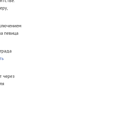
нтстве.
еру,
сключением
ла певица
нграда
ть
т через
ля