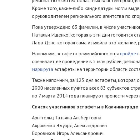
региона. По «квоте» областных властей проходят
Кроме того,
какие-либо
кандидатуры могли выдвин
с руководителем регионального агентства по спо
Пока утверждено 63 фамилии, в числе участнико
Натальи Ищенко, которая в эти дни готовится ст
Лада Дэнс, которая сама изъявила это желание, р
Напомним, эстафета олимпийского огня
пройдет
оценивает ее проведение в 5 млн рублей, регио
маршрута
эстафеты на территории области состав
Также напомним, за 123 дня эстафеты, которая
2900 населенных пунктов всех 83 субъектов стр
по 7 марта 2014 года планируют пронести через 
Список участников эстафеты в Калининграде 
Арнтгольц Татьяна Альбертовна
Ахраменко Эдуард Александрович
Боровиков Игорь Александрович