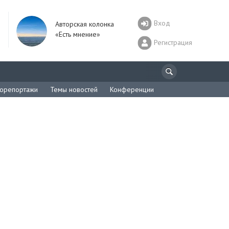
Вход
Авторская колонка
«Есть мнение»
Регистрация
орепортажи
Темы новостей
Конференции