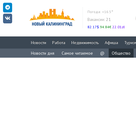
Погода:
+16.5°
Вакансии:
21
82.17$
94.84€
22.01zł
Новости
Работа
Недвижимость
Афиша
Туриз
Новости дня
Самое читаемое
@
Общество