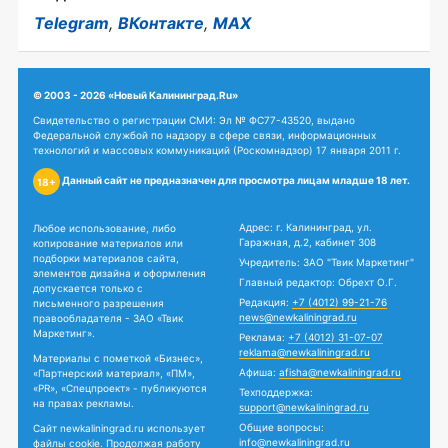
Telegram
,
ВКонтакте
,
MAX
© 2003 - 2026 «Новый Калининград.Ru»
Свидетельство о регистрации СМИ: Эл № ФС77-43520, выдано
Федеральной службой по надзору в сфере связи, информационных
технологий и массовых коммуникаций (Роскомнадзор) 17 января 2011 г.
Данный сайт не предназначен для просмотра лицам младше 18 лет.
18+
Адрес: г. Калининград, ул.
Любое использование, либо
Гаражная, д.2, кабинет 308
копирование материалов или
подборки материалов сайта,
Учредитель: ЗАО "Твик Маркетинг"
элементов дизайна и оформления
Главный редактор: Обрехт О.Г.
допускается только с
Редакция:
+7 (4012) 99-21-76
письменного разрешения
news@newkaliningrad.ru
правообладателя - ЗАО «Твик
Маркетинг».
Реклама:
+7 (4012) 31-07-07
reklama@newkaliningrad.ru
Материалы с пометкой «Бизнес»,
Афиша:
afisha@newkaliningrad.ru
«Партнерский материал», «ПМ»,
«PR», «Спецпроект» - публикуются
Техподдержка:
на правах рекламы.
support@newkaliningrad.ru
Общие вопросы:
Сайт newkaliningrad.ru использует
info@newkaliningrad.ru
файлы cookie. Продолжая работу