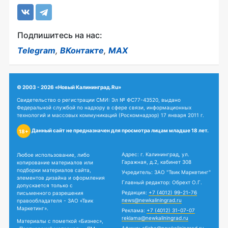
Подпишитесь на нас:
Telegram
,
ВКонтакте
,
MAX
© 2003 - 2026 «Новый Калининград.Ru»
Свидетельство о регистрации СМИ: Эл № ФС77-43520, выдано
Федеральной службой по надзору в сфере связи, информационных
технологий и массовых коммуникаций (Роскомнадзор) 17 января 2011 г.
Данный сайт не предназначен для просмотра лицам младше 18 лет.
18+
Адрес: г. Калининград, ул.
Любое использование, либо
Гаражная, д.2, кабинет 308
копирование материалов или
подборки материалов сайта,
Учредитель: ЗАО "Твик Маркетинг"
элементов дизайна и оформления
Главный редактор: Обрехт О.Г.
допускается только с
Редакция:
+7 (4012) 99-21-76
письменного разрешения
news@newkaliningrad.ru
правообладателя - ЗАО «Твик
Маркетинг».
Реклама:
+7 (4012) 31-07-07
reklama@newkaliningrad.ru
Материалы с пометкой «Бизнес»,