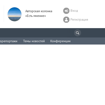
Вход
Авторская колонка
«Есть мнение»
Регистрация
орепортажи
Темы новостей
Конференции