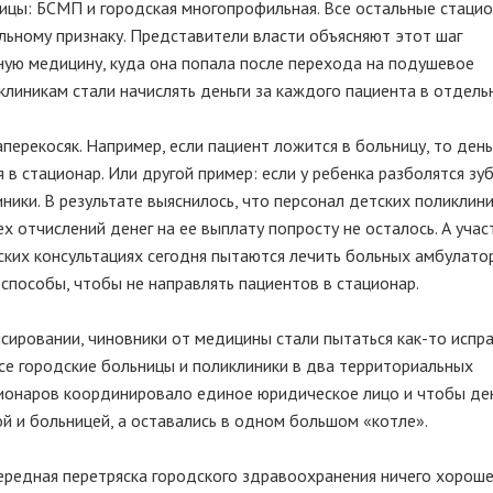
ницы: БСМП и городская многопрофильная. Все остальные стаци
льному признаку. Представители власти объясняют этот шаг
ную медицину, куда она попала после перехода на подушевое
клиникам стали начислять деньги за каждого пациента в отдель
ерекосяк. Например, если пациент ложится в больницу, то деньг
в стационар. Или другой пример: если у ребенка разболятся зуб
ники. В результате выяснилось, что персонал детских поликлини
сех отчислений денег на ее выплату попросту не осталось. А уча
нских консультациях сегодня пытаются лечить больных амбулато
способы, чтобы не направлять пациентов в стационар.
сировании, чиновники от медицины стали пытаться как-то испр
 все городские больницы и поликлиники в два территориальных
ионаров координировало единое юридическое лицо и чтобы ден
й и больницей, а оставались в одном большом «котле».
ередная перетряска городского здравоохранения ничего хороше