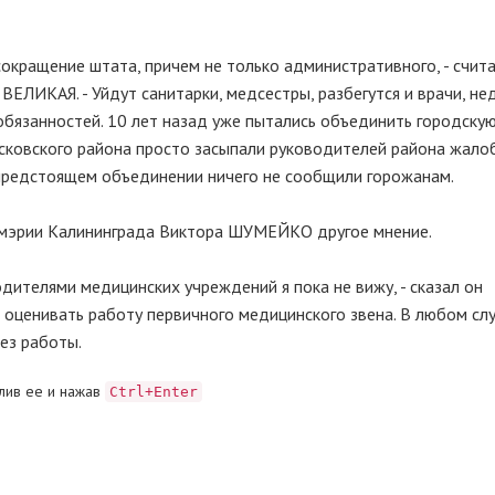
 сокращение штата, причем не только административного, - счит
ВЕЛИКАЯ. - Уйдут санитарки, медсестры, разбегутся и врачи, н
бязанностей. 10 лет назад уже пытались объединить городску
сковского района просто засыпали руководителей района жало
 предстоящем объединении ничего не сообщили горожанам.
я мэрии Калининграда Виктора ШУМЕЙКО другое мнение.
дителями медицинских учреждений я пока не вижу, - сказал он
м оценивать работу первичного медицинского звена. В любом сл
без работы.
лив ее и нажав
Ctrl+Enter