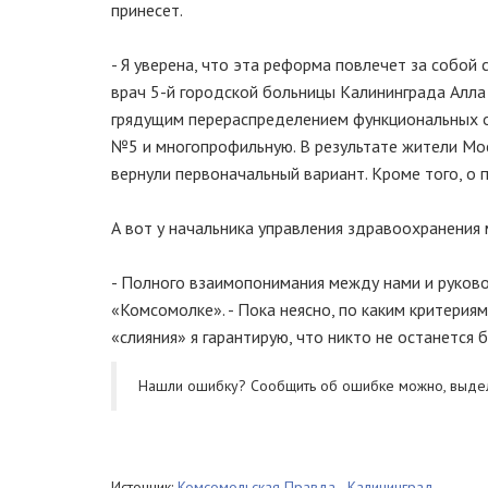
принесет.
- Я уверена, что эта реформа повлечет за собой
врач 5-й городской больницы Калининграда Алла 
грядущим перераспределением функциональных о
№5 и многопрофильную. В результате жители Мо
вернули первоначальный вариант. Кроме того, о
А вот у начальника управления здравоохранени
- Полного взаимопонимания между нами и руково
«Комсомолке». - Пока неясно, по каким критерия
«слияния» я гарантирую, что никто не останется 
Нашли ошибку? Cообщить об ошибке можно, выде
Источник:
Комсомольская Правда - Калининград