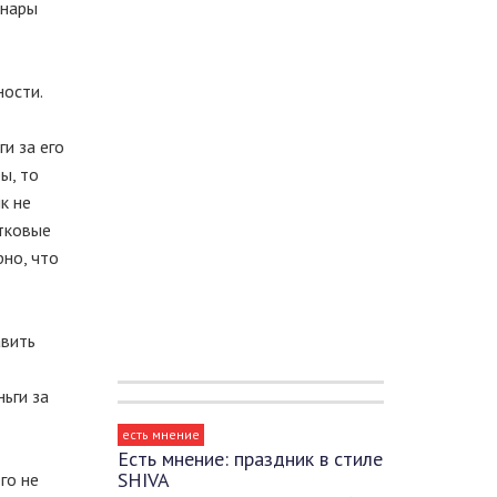
онары
ности.
и за его
ы, то
к не
стковые
рно, что
авить
ьги за
есть мнение
Есть мнение: праздник в стиле
SHIVA
го не