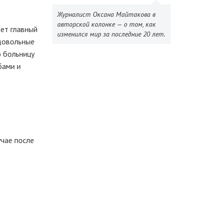
Журналист Оксана Майтакова в
авторской колонке — о том, как
ает главный
изменился мир за последние 20 лет.
едовольные
ю больницу
бами и
учае после