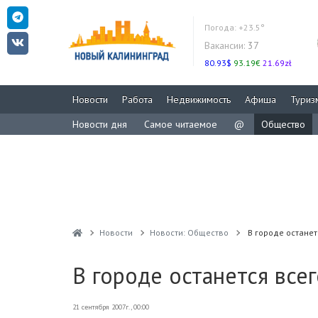
Погода:
+23.5°
Вакансии:
37
80.93$
93.19€
21.69zł
Новости
Работа
Недвижимость
Афиша
Туриз
Новости дня
Самое читаемое
@
Общество
Новости
Новости: Общество
В городе останет
В городе останется все
21 сентября 2007г., 00:00