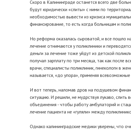
Скоро в Калининграде останется всего две боль
будут юридически «слиты» с ними по территориа
необходимостью вывести из кризиса муниципаль
финансирование, то есть когда больницам и поли
Но реформа оказалась сыроватой, и все пошло нап
лечение отнимаются у поликлиники и переводятся 
деньги за лечение тоже уйдут из детской поликли
получал зарплату по три месяца, так как после в
врачи, специалисты поликлиник, гинекологи в же
называется, «до упора», применяя всевозможные 
И вот теперь, наломав дров на подушевом финан
ситуацию. И решили, не мудрствуя лукаво, слить
объединения - чтобы работу амбулаторий и стац
лечение пациента не «гуляли» между поликлинико
Однако калининградские медики уверены, что оч