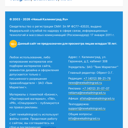
© 2003 - 2026 «Новый Калининград.Ru»
Свидетельство о регистрации СМИ: Эл № ФС77-43520, выдано
Федеральной службой по надзору в сфере связи, информационных
технологий и массовых коммуникаций (Роскомнадзор) 17 января 2011 г.
Данный сайт не предназначен для просмотра лицам младше 18 лет.
18+
Адрес: г. Калининград, ул.
Любое использование, либо
Гаражная, д.2, кабинет 308
копирование материалов или
подборки материалов сайта,
Учредитель: ЗАО "Твик Маркетинг"
элементов дизайна и оформления
Главный редактор: Обрехт О.Г.
допускается только с
Редакция:
+7 (4012) 99-21-76
письменного разрешения
news@newkaliningrad.ru
правообладателя - ЗАО «Твик
Маркетинг».
Реклама:
+7 (4012) 31-07-07
reklama@newkaliningrad.ru
Материалы с пометкой «Бизнес»,
Афиша:
afisha@newkaliningrad.ru
«Партнерский материал», «ПМ»,
«PR», «Спецпроект» - публикуются
Техподдержка:
на правах рекламы.
support@newkaliningrad.ru
Общие вопросы:
Сайт newkaliningrad.ru использует
info@newkaliningrad.ru
файлы cookie. Продолжая работу
с сайтом, вы соглашаетесь на
сбор и последующую
обработку