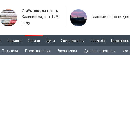
О чём писали газеты
Калининграда в 1991
Главные новости дня
году
м
Справка
Скидки
Дети
Спецпроекты
Свадьба
Гороскопы
Политика
Происшествия
Экономика
Деловые новости
Фот