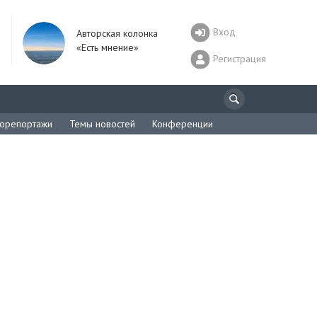
Вход
Авторская колонка
«Есть мнение»
Регистрация
орепортажи
Темы новостей
Конференции