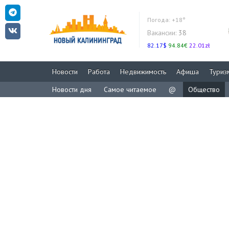
Погода:
+18°
Вакансии:
38
82.17$
94.84€
22.01zł
Новости
Работа
Недвижимость
Афиша
Туриз
Новости дня
Самое читаемое
@
Общество