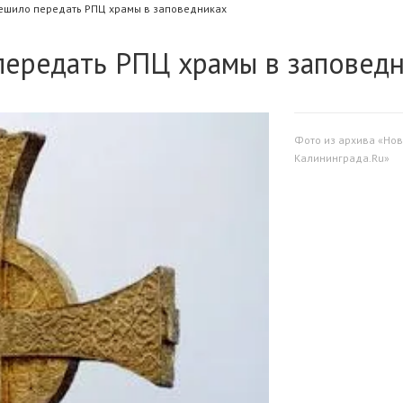
ешило передать РПЦ храмы в заповедниках
передать РПЦ храмы в заповед
Фото из архива «Нов
Калининграда.Ru»