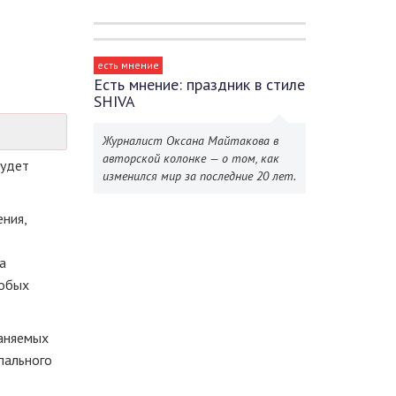
есть мнение
Есть мнение: праздник в стиле
SHIVA
Журналист Оксана Майтакова в
авторской колонке — о том, как
будет
изменился мир за последние 20 лет.
ния,
а
собых
раняемых
пального