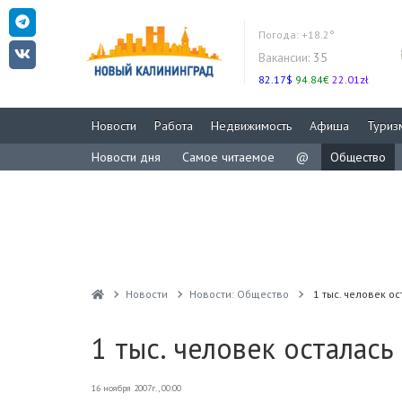
Погода:
+18.2°
Вакансии:
35
82.17$
94.84€
22.01zł
Новости
Работа
Недвижимость
Афиша
Туриз
Новости дня
Самое читаемое
@
Общество
Новости
Новости: Общество
1 тыс. человек о
1 тыс. человек осталась
16 ноября 2007г., 00:00