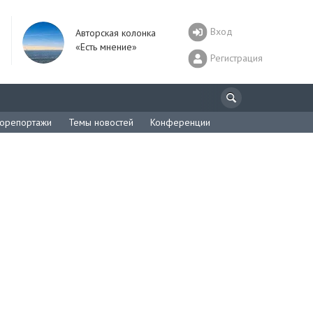
Вход
Авторская колонка
«Есть мнение»
Регистрация
орепортажи
Темы новостей
Конференции