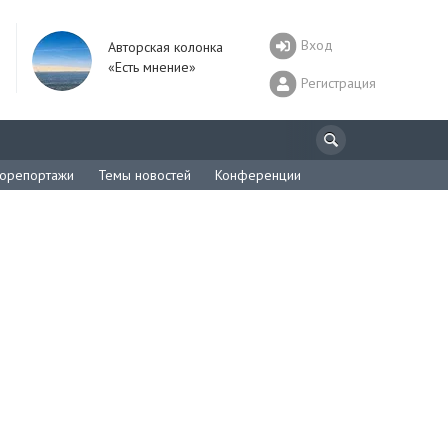
Вход
Авторская колонка
«Есть мнение»
Регистрация
орепортажи
Темы новостей
Конференции