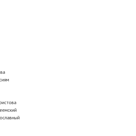
тва
сиям
Христова
леемский
вославный