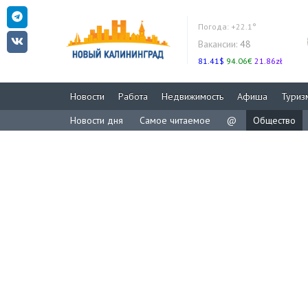
Погода:
+22.1°
Вакансии:
48
81.41$
94.06€
21.86zł
Новости
Работа
Недвижимость
Афиша
Туриз
Новости дня
Самое читаемое
@
Общество