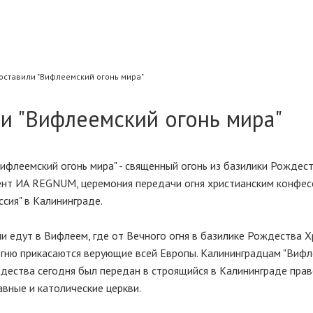
оставили "Вифлеемский огонь мира"
и "Вифлеемский огонь мира"
Вифлеемский огонь мира" - священный огонь из базилики Рождес
ент ИА REGNUM, церемония передачи огня христианским конфес
сия" в Калининграде.
и едут в Вифлеем, где от Вечного огня в базилике Рождества 
огню прикасаются верующие всей Европы. Калининградцам "Виф
ождества сегодня был передан в строящийся в Калининграде пра
авные и католические церкви.