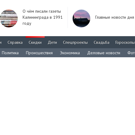
О чём писали газеты
Калининграда в 1991
Главные новости дня
году
м
Справка
Скидки
Дети
Спецпроекты
Свадьба
Гороскопы
Политика
Происшествия
Экономика
Деловые новости
Фот