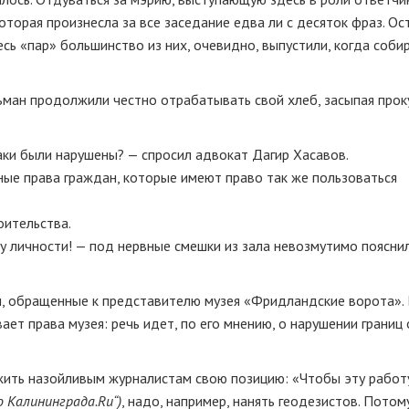
торая произнесла за все заседание едва ли с десяток фраз. Ос
сь «пар» большинство из них, очевидно, выпустили, когда соби
ьман продолжили честно отрабатывать свой хлеб, засыпая прок
аки
были нарушены? — спросил адвокат Дагир Хасавов.
ые права граждан, которые имеют право так же пользоваться
оительства.
у личности! — под нервные смешки из зала невозмутимо поясни
ы, обращенные к представителю музея «Фридландские ворота».
вает права музея: речь идет, по его мнению, о нарушении границ
ожить назойливым журналистам свою позицию: «Чтобы эту работ
о Калининграда.Ru“)
, надо, например, нанять геодезистов. Потом