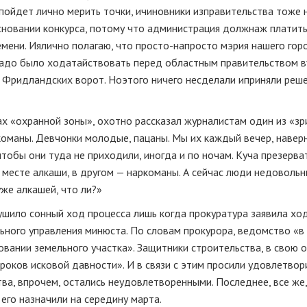
пойдет лично мерить точки, и
чиновники из
правительства тоже 
сновании конкурса, потому что администрация должна
ж платить
емени. И
я
лично полагаю, что просто-напросто мэрия нашего гор
адо было ходатайствовать перед областным правительством в
 Фридландских ворот. Но
этого ничего не
сделали и
приняли реше
цах «охранной зоны», охотно рассказал журналистам один из «з
команы. Девчонки молодые, пацаны. Мы их каждый вечер, наверн
тобы они туда не приходили, иногда и по ночам. Куча презерват
ом месте алкаши, в другом — наркоманы. А сейчас люди недовольн
хуже алкашей, что ли?»
ило сонный ход процесса лишь когда прокуратура заявила хо
льного управления минюста. По словам прокурора, ведомство «в
вании земельного участка». Защитники строительства, в свою о
сроков исковой давности». И в связи с этим просили удовлетвор
ва, впрочем, остались неудовлетворенными. Последнее, все же,
его назначили на середину марта.