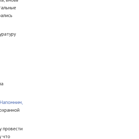
тальные
рались
уратуру
ла
Напомним,
 охранной
у провести
у что