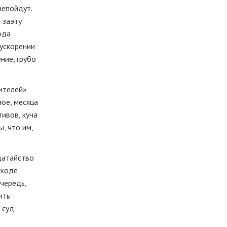
не
пойдут.
 за
эту
ода
ускорении
ние, грубо
рителей»
ое, месяца
ивов, куча
ы, что им,
датайство
 ходе
чередь,
ить
 суд