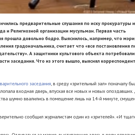
ончились предварительные слушания по иску прокуратуры и
а и Религиозной организации мусульман. Первая часть
я прошла довольно бодро. Выяснилось, например, что мэри
вления градоначальника, считает что «все постановления п
ательству». А защитники культового объекта потребовали
сти заседания. Что из этого вышло, выяснял корреспонден
дварительного заседания
, в среду «зрительный зал» поначалу бы
хлопала входная дверь, впуская все новых и новых опоздавших.
ства шумно ввалились в помещение лишь на
14-й
минуте, смуще
верительно сообщил журналистам один из «зрителей». «И тщат
илось. Отдуваться за мэрию, выступающую здесь в роли ответчик