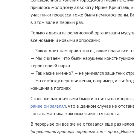
пришлось молодому адвокату Ирине Кришталь, ко
участники процесса тоже были немногословны. Ве
в этом зале в первый раз.
Только адвокаты религиозной организации мусул
все новыми и новыми вопросами:
— Закон дает нам право знать, какие права
все-т
— Мы считаем, что были нарушены конституционн
территорией парка.
— Так какие именно? — не унимался защитник стр
— На свободу передвижения, например, и свобод
женщина в погонах.
Столь же лаконичными были и ответы на вопрос
ранее он заявлял
, что в данном случае не отстаи
зоны памятника, каковым являются ворота.
В перерыве он все же не отказался еще раз изл
(определить границы охранных зон
— прим. „Новог