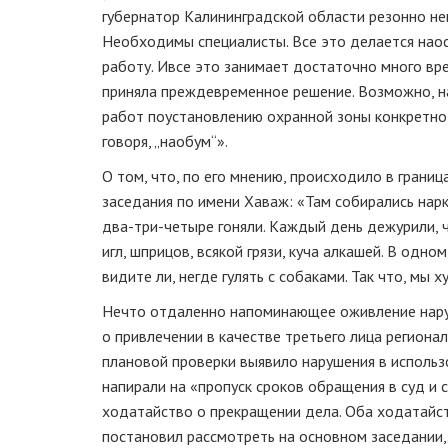
губернатор Калининградской области резонно не
Необходимы специалисты. Все это делается на
о
работу. И
все это занимает достаточно много вр
приняла преждевременное решение. Возможно, н
работ по
установлению охранной зоны конкретно
говоря, „наобум“».
О том, что, по его мнению, происходило в грани
заседания по имени Хаваж: «Там собирались нар
два-три-четыре
гоняли. Каждый день дежурили, ч
игл, шприцов, всякой грязи, куча алкашей. В одн
видите ли, негде гулять с собаками. Так что, мы 
Нечто отдаленно напоминающее оживление наруш
о привлечении в качестве третьего лица региона
плановой проверки выявило нарушения в использо
напирали на «пропуск сроков обращения в суд и 
ходатайство о прекращении дела. Оба ходатайст
постановил рассмотреть на основном заседании, 