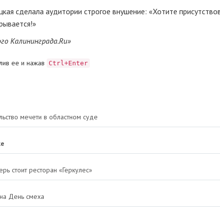
цкая
сделала аудитории строгое внушение: «Хотите присутство
крывается!»
ого Калининграда.Ru»
лив ее и нажав
Ctrl+Enter
льство мечети в областном суде
ке
ерь стоит ресторан «Геркулес»
 на День смеха