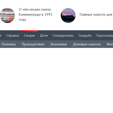
О чём писали газеты
Калининграда в 1991
Главные новости дня
году
м
Справка
Скидки
Дети
Спецпроекты
Свадьба
Гороскопы
Политика
Происшествия
Экономика
Деловые новости
Фот