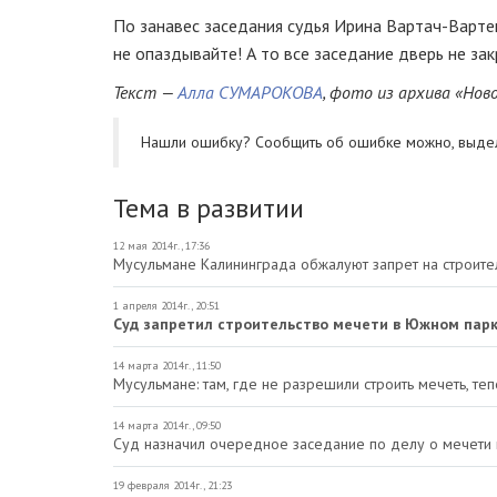
По занавес заседания судья Ирина
Вартач-Варте
не опаздывайте! А то все заседание дверь не за
Текст —
Алла СУМАРОКОВА
, фото из архива «Нов
Нашли ошибку? Cообщить об ошибке можно, выде
Тема в развитии
12 мая 2014г., 17:36
Мусульмане Калининграда обжалуют запрет на строите
1 апреля 2014г., 20:51
Суд запретил строительство мечети в Южном пар
14 марта 2014г., 11:50
Мусульмане: там, где не разрешили строить мечеть, теп
14 марта 2014г., 09:50
Суд назначил очередное заседание по делу о мечети
19 февраля 2014г., 21:23