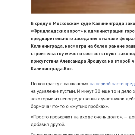
В среду в Московском суде Калининграда зак
«Фридландских ворот» к администрации город
предварительного заседания в начале феврал
Калининграда, несмотря на более ранние зая
строительству мечети соответствуют законод
присутствия Александра Ярошука на второй ча
Калининграда.Ru».
По контрасту с «аншлагом»
на первой части пре
на удивление пустым. И минут 30 еще то и дело 
некоторые из непосредственных участников дей
бормоча
что-то
о «жутких пробках».
«Просто проверяют на входе очень долго», — до
добавил другой.
Сенсационного явления городского главы не случ