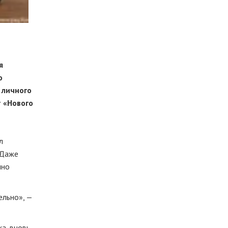
я
о
 личного
т «Нового
л
 Даже
нно
ельно», —
а, вновь