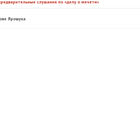
 предварительные слушания по «делу о мечети»
зове Ярошука