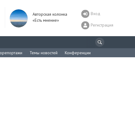
Вход
Авторская колонка
«Есть мнение»
Регистрация
орепортажи
Темы новостей
Конференции