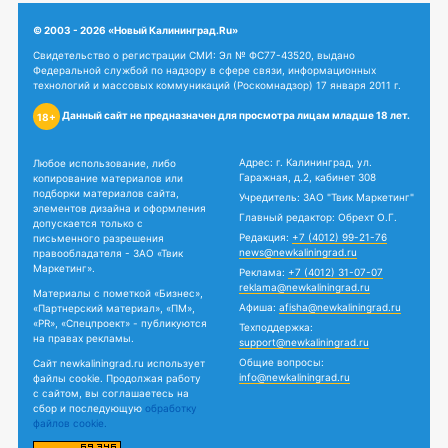
© 2003 - 2026 «Новый Калининград.Ru»
Свидетельство о регистрации СМИ: Эл № ФС77-43520, выдано
Федеральной службой по надзору в сфере связи, информационных
технологий и массовых коммуникаций (Роскомнадзор) 17 января 2011 г.
Данный сайт не предназначен для просмотра лицам младше 18 лет.
18+
Адрес: г. Калининград, ул.
Любое использование, либо
Гаражная, д.2, кабинет 308
копирование материалов или
подборки материалов сайта,
Учредитель: ЗАО "Твик Маркетинг"
элементов дизайна и оформления
Главный редактор: Обрехт О.Г.
допускается только с
Редакция:
+7 (4012) 99-21-76
письменного разрешения
news@newkaliningrad.ru
правообладателя - ЗАО «Твик
Маркетинг».
Реклама:
+7 (4012) 31-07-07
reklama@newkaliningrad.ru
Материалы с пометкой «Бизнес»,
Афиша:
afisha@newkaliningrad.ru
«Партнерский материал», «ПМ»,
«PR», «Спецпроект» - публикуются
Техподдержка:
на правах рекламы.
support@newkaliningrad.ru
Общие вопросы:
Сайт newkaliningrad.ru использует
info@newkaliningrad.ru
файлы cookie. Продолжая работу
с сайтом, вы соглашаетесь на
сбор и последующую
обработку
файлов cookie.