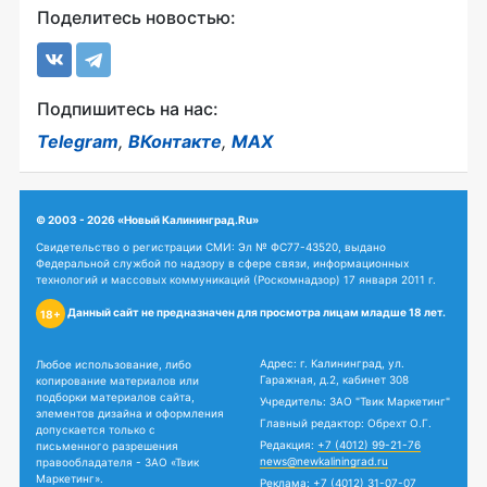
Поделитесь новостью:
Подпишитесь на нас:
Telegram
,
ВКонтакте
,
MAX
© 2003 - 2026 «Новый Калининград.Ru»
Свидетельство о регистрации СМИ: Эл № ФС77-43520, выдано
Федеральной службой по надзору в сфере связи, информационных
технологий и массовых коммуникаций (Роскомнадзор) 17 января 2011 г.
Данный сайт не предназначен для просмотра лицам младше 18 лет.
18+
Адрес: г. Калининград, ул.
Любое использование, либо
Гаражная, д.2, кабинет 308
копирование материалов или
подборки материалов сайта,
Учредитель: ЗАО "Твик Маркетинг"
элементов дизайна и оформления
Главный редактор: Обрехт О.Г.
допускается только с
Редакция:
+7 (4012) 99-21-76
письменного разрешения
news@newkaliningrad.ru
правообладателя - ЗАО «Твик
Маркетинг».
Реклама:
+7 (4012) 31-07-07