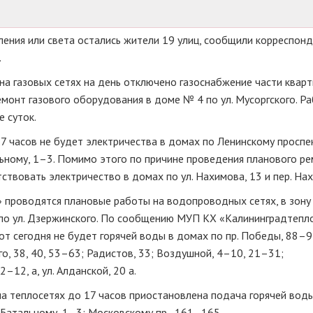
пления или света остались жители 19 улиц, сообщили корреспон
.
на газовых сетях на день отключено газоснабжение части кварт
емонт газового оборудования в доме № 4 по ул. Мусоргского. Р
е суток.
7 часов не будет электричества в домах по Ленинскому проспе
льному, 1–3. Помимо этого по причине проведения планового р
ствовать электричество в домах по ул. Нахимова, 13 и пер. Нах
 проводятся плановые работы на водопроводных сетях, в зону
по ул. Дзержинского. По сообщению МУП КХ «Калининградтепло
т сегодня не будет горячей воды в домах по пр. Победы, 88–9
ого, 38, 40, 53–63; Радистов, 33; Воздушной, 4–10, 21–31;
2–12, а, ул. Алданской, 20 а.
на теплосетях до 17 часов приостановлена подача горячей вод
. Батальному, 1–3; Московскому пр., 161–165.