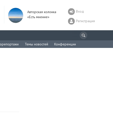
Вход
Авторская колонка
«Есть мнение»
Регистрация
орепортажи
Темы новостей
Конференции