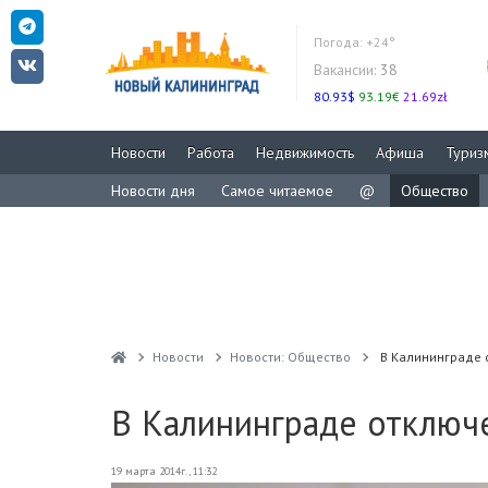
Погода:
+24°
Вакансии:
38
80.93$
93.19€
21.69zł
Новости
Работа
Недвижимость
Афиша
Туриз
Новости дня
Самое читаемое
@
Общество
Новости
Новости: Общество
В Калининграде 
В Калининграде отключе
19 марта 2014г., 11:32