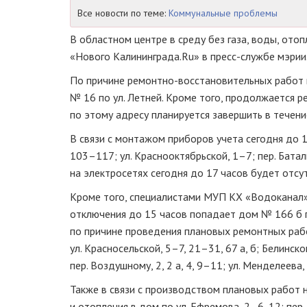
Все новости по теме:
Коммунальные проблемы
В областном центре в среду без газа, воды, ото
«Нового Калининграда.Ru» в
пресс-службе
мэрии
По причине
ремонтно-восстановительных
работ 
№ 16 по ул. Летней. Кроме того, продолжается р
по этому адресу планируется завершить в течени
В связи с монтажом приборов учета сегодня до 1
103–117; ул. Краснооктябрьской, 1–7; пер. Бата
на электросетях сегодня до 17 часов будет отсут
Кроме того, специалистами МУП КХ «Водоканал»
отключения до 15 часов попадает дом № 166 б 
по причине проведения плановых ремонтных рабо
ул. Красносельской, 5–7, 21–31, 67 а, б; Белинск
пер. Воздушному, 2, 2 а, 4, 9–11; ул. Менделеева, 
Также в связи с производством плановых работ 
и отопления в дом по ул. Ефремова, 2–6, 12; пер