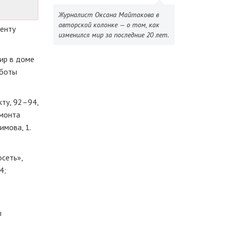
Журналист Оксана Майтакова в
авторской колонке — о том, как
денту
изменился мир за последние 20 лет.
ир в доме
аботы
кту, 92–94,
емонта
имова, 1.
сеть»,
4;
ы