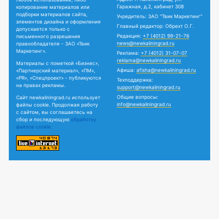
Гаражная, д.2, кабинет 308
копирование материалов или
подборки материалов сайта,
Учредитель: ЗАО "Твик Маркетинг"
элементов дизайна и оформления
Главный редактор: Обрехт О.Г.
допускается только с
Редакция:
+7 (4012) 99-21-76
письменного разрешения
news@newkaliningrad.ru
правообладателя - ЗАО «Твик
Маркетинг».
Реклама:
+7 (4012) 31-07-07
reklama@newkaliningrad.ru
Материалы с пометкой «Бизнес»,
Афиша:
afisha@newkaliningrad.ru
«Партнерский материал», «ПМ»,
«PR», «Спецпроект» - публикуются
Техподдержка:
на правах рекламы.
support@newkaliningrad.ru
Общие вопросы:
Сайт newkaliningrad.ru использует
info@newkaliningrad.ru
файлы cookie. Продолжая работу
с сайтом, вы соглашаетесь на
сбор и последующую
обработку
файлов cookie.