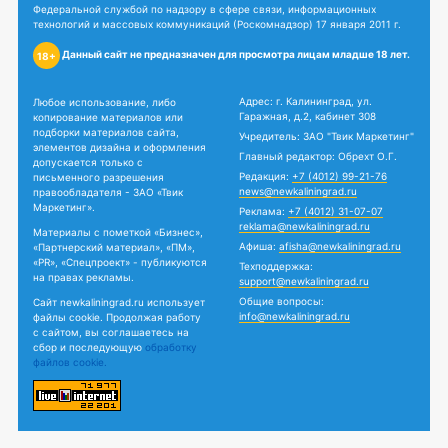
Федеральной службой по надзору в сфере связи, информационных
технологий и массовых коммуникаций (Роскомнадзор) 17 января 2011 г.
Данный сайт не предназначен для просмотра лицам младше 18 лет.
18+
Адрес: г. Калининград, ул.
Любое использование, либо
Гаражная, д.2, кабинет 308
копирование материалов или
подборки материалов сайта,
Учредитель: ЗАО "Твик Маркетинг"
элементов дизайна и оформления
Главный редактор: Обрехт О.Г.
допускается только с
Редакция:
+7 (4012) 99-21-76
письменного разрешения
news@newkaliningrad.ru
правообладателя - ЗАО «Твик
Маркетинг».
Реклама:
+7 (4012) 31-07-07
reklama@newkaliningrad.ru
Материалы с пометкой «Бизнес»,
Афиша:
afisha@newkaliningrad.ru
«Партнерский материал», «ПМ»,
«PR», «Спецпроект» - публикуются
Техподдержка:
на правах рекламы.
support@newkaliningrad.ru
Общие вопросы:
Сайт newkaliningrad.ru использует
info@newkaliningrad.ru
файлы cookie. Продолжая работу
с сайтом, вы соглашаетесь на
сбор и последующую
обработку
файлов cookie.