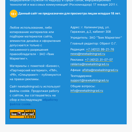
Федеральной службой по надзору в сфере связи, информационных
технологий и массовых коммуникаций (Роскомнадзор) 17 января 2011 г.
Данный сайт не предназначен для просмотра лицам младше 18 лет.
18+
Адрес: г. Калининград, ул.
Любое использование, либо
Гаражная, д.2, кабинет 308
копирование материалов или
подборки материалов сайта,
Учредитель: ЗАО "Твик Маркетинг"
элементов дизайна и оформления
Главный редактор: Обрехт О.Г.
допускается только с
Редакция:
+7 (4012) 99-21-76
письменного разрешения
news@newkaliningrad.ru
правообладателя - ЗАО «Твик
Маркетинг».
Реклама:
+7 (4012) 31-07-07
reklama@newkaliningrad.ru
Материалы с пометкой «Бизнес»,
Афиша:
afisha@newkaliningrad.ru
«Партнерский материал», «ПМ»,
«PR», «Спецпроект» - публикуются
Техподдержка:
на правах рекламы.
support@newkaliningrad.ru
Общие вопросы:
Сайт newkaliningrad.ru использует
info@newkaliningrad.ru
файлы cookie. Продолжая работу
с сайтом, вы соглашаетесь на
сбор и последующую
обработку
файлов cookie.