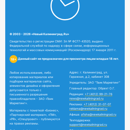
Свидетельство о регистрации СМИ: Эл № ФС77-43520, выдано
Федеральной службой по надзору в сфере связи, информационных
технологий и массовых коммуникаций (Роскомнадзор) 17 января 2011 г.
Данный сайт не предназначен для просмотра лицам младше 18 лет.
18+
Адрес: г. Калининград, ул.
Любое использование, либо
Гаражная, д.2, кабинет 308
копирование материалов или
подборки материалов сайта,
Учредитель: ЗАО "Твик Маркетинг"
элементов дизайна и оформления
Главный редактор: Обрехт О.Г.
допускается только с
Редакция:
+7 (4012) 99-21-76
письменного разрешения
news@newkaliningrad.ru
правообладателя - ЗАО «Твик
Маркетинг».
Реклама:
+7 (4012) 31-07-07
reklama@newkaliningrad.ru
Материалы с пометкой «Бизнес»,
Афиша:
afisha@newkaliningrad.ru
«Партнерский материал», «ПМ»,
«PR», «Спецпроект» - публикуются
Техподдержка:
на правах рекламы.
support@newkaliningrad.ru
Общие вопросы:
Сайт newkaliningrad.ru использует
info@newkaliningrad.ru
файлы cookie. Продолжая работу
с сайтом, вы соглашаетесь на
сбор и последующую
обработку
файлов cookie.