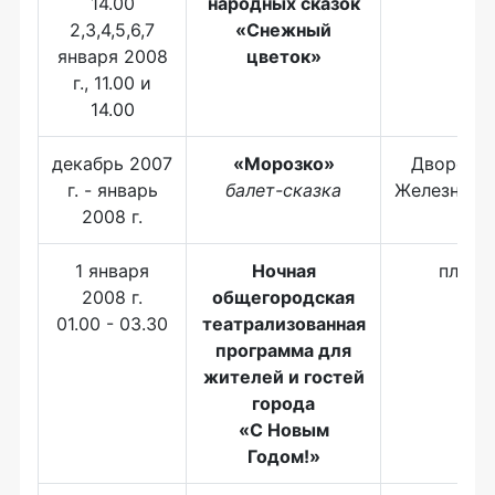
14.00
народных сказок
2,3,4,5,6,7
«Снежный
января 2008
цветок»
г., 11.00 и
14.00
декабрь 2007
«Морозко»
Дворец к
г. - январь
балет-сказка
Железнодо
2008 г.
1 января
Ночная
пл. П
2008 г.
общегородская
01.00 - 03.30
театрализованная
программа для
жителей и гостей
города
«С Новым
Годом!»