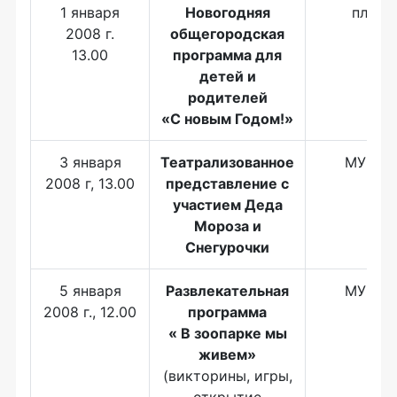
1 января
Новогодняя
пл. П
2008 г.
общегородская
13.00
программа для
детей и
родителей
«С новым Годом!»
3 января
Театрализованное
МУК Зо
2008 г, 13.00
представление с
участием Деда
Мороза и
Снегурочки
5 января
Развлекательная
МУК Зо
2008 г., 12.00
программа
« В зоопарке мы
живем»
(викторины, игры,