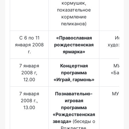
кормушек,
показательное
кормление
пеликанов)
С 6 по 11
«Православная
Истор
января 2008
рождественская
художес
г.
ярмарка
»
муз
7 января
Концертная
МУП П
2008 г,
программа
«Балти
12.00
«Играй, гармонь»
7 января
Познавательно-
МУК Зо
2008 г.,
игровая
13.00
программа
«Рождественская
звезда»
(беседы о
Рождестве,