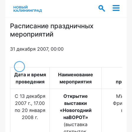
Расписание праздничных
мероприятий
31 декабря 2007, 00:00
Дата и время
Наименование
Мес
проведения
мероприятия
прове
С 13 декабря
Открытие
МУК "
2007 г., 17.00
выставки
Фридла
по 20 января
«Новогодний
воро
2008 г.
наВОРОТ»
(выставка
открыток,