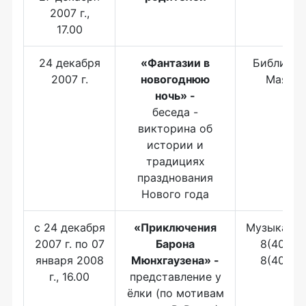
2007 г.,
17.00
24 декабря
«Фантазии в
Библиотек
2007 г.
новогоднюю
Маяков
ночь» -
беседа -
викторина об
истории и
традициях
празднования
Нового года
с 24 декабря
«Приключения
Музыкальн
2007 г. по 07
Барона
8(4012) 
января 2008
Мюнхгаузена» -
8(4012)
г., 16.00
представление у
ёлки (по мотивам