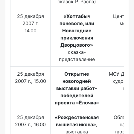
сказок Р. Распэ)
25 декабря
«Хоттабыч
Центр к
2007 г.
поневоле,
или
моло
14.00
Новогодние
приключения
Дворцового»
сказка-
представление
25 декабря
Открытие
МОУ ДОД 
2007 г., 15.00
новогодней
художес
выставки работ-
шко
победителей
проекта «Ёлочка»
25 декабря
«Рождественская
Областн
2007 г., 16.00
вышитая икона»,
народ
выставка
творчест