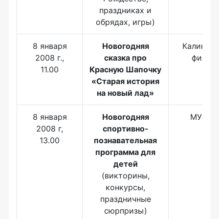
праздниках и
обрядах, игры)
8 января
Новогодняя
Калининг
2008 г.,
сказка про
филар
11.00
Красную Шапочку
«Старая история
на новый лад»
8 января
Новогодняя
МУК Зо
2008 г,
спортивно-
13.00
познавательная
программа для
детей
(викторины,
конкурсы,
праздничные
сюрпризы)