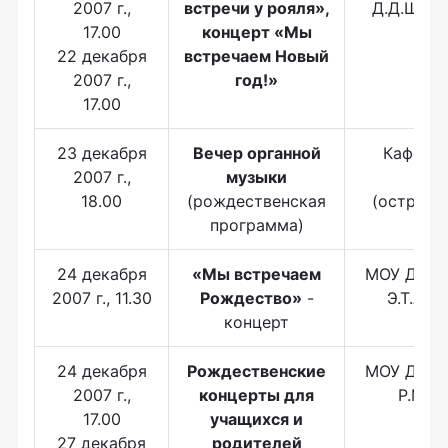
2007 г.,
встречи у рояля»,
Д.Д.Шост
17.00
концерт «Мы
22 декабря
встречаем Новый
2007 г.,
год!»
17.00
23 декабря
Вечер органной
Кафедр
2007 г.,
музыки
соб
18.00
(рождественская
(остров И
программа)
24 декабря
«Мы встречаем
МОУ ДОД 
2007 г., 11.30
Рождество»
-
Э.Т.А.Г
концерт
24 декабря
Рождественские
МОУ ДОД 
2007 г.,
концерты для
Р.М.Г
17.00
учащихся и
27 декабря
родителей