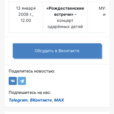
13 января
«Рождественские
МУК КТ
2008 г.,
встречи» -
иску
12.00
концерт
одарённых детей
Обсудить в Вконтакте
Поделитесь новостью:
Подпишитесь на нас:
Telegram
,
ВКонтакте
,
MAX