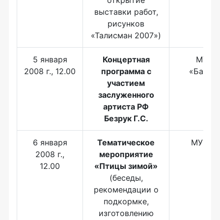
открытие
выставки работ,
рисунков
«Талисман 2007»)
5 января
Концертная
МУП 
2008 г., 12.00
программа с
«Балти
участием
заслуженного
артиста РФ
Безрук Г.С.
6 января
Тематическое
МУК Зо
2008 г.,
мероприятие
12.00
«Птицы зимой»
(беседы,
рекомендации о
подкормке,
изготовлению