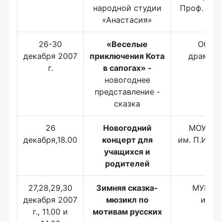
народной студии
Проф. Бар
«Анастасия»
26-30
«Веселые
Облас
декабря 2007
приключения Кота
драмати
г.
в сапогах» -
теа
новогоднее
представление -
сказка
26
Новогодний
МОУ ДО
декабря,18.00
концерт для
им. П.И.Ча
учащихся и
родителей
27,28,29,30
Зимняя сказка-
МУК КТ
декабря 2007
мюзикл по
иску
г., 11.00 и
мотивам русских