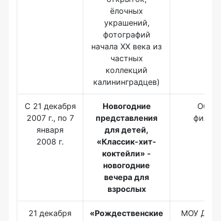
ёлочных
украшений,
фотографий
начала ХХ века из
частных
коллекций
калининградцев)
С 21 декабря
Новогодние
Облас
2007 г., по 7
представления
филар
января
для детей,
2008 г.
«Классик-хит-
коктейли» -
новогодние
вечера для
взрослых
21 декабря
«Рождественские
МОУ ДОД