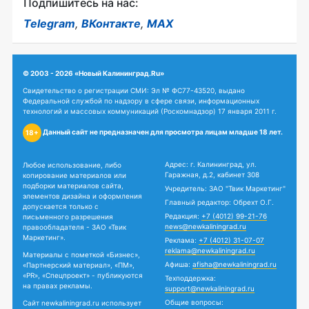
Подпишитесь на нас:
Telegram
,
ВКонтакте
,
MAX
© 2003 - 2026 «Новый Калининград.Ru»
Свидетельство о регистрации СМИ: Эл № ФС77-43520, выдано
Федеральной службой по надзору в сфере связи, информационных
технологий и массовых коммуникаций (Роскомнадзор) 17 января 2011 г.
Данный сайт не предназначен для просмотра лицам младше 18 лет.
18+
Адрес: г. Калининград, ул.
Любое использование, либо
Гаражная, д.2, кабинет 308
копирование материалов или
подборки материалов сайта,
Учредитель: ЗАО "Твик Маркетинг"
элементов дизайна и оформления
Главный редактор: Обрехт О.Г.
допускается только с
Редакция:
+7 (4012) 99-21-76
письменного разрешения
news@newkaliningrad.ru
правообладателя - ЗАО «Твик
Маркетинг».
Реклама:
+7 (4012) 31-07-07
reklama@newkaliningrad.ru
Материалы с пометкой «Бизнес»,
Афиша:
afisha@newkaliningrad.ru
«Партнерский материал», «ПМ»,
«PR», «Спецпроект» - публикуются
Техподдержка:
на правах рекламы.
support@newkaliningrad.ru
Общие вопросы:
Сайт newkaliningrad.ru использует