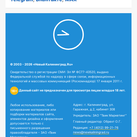
© 2003 - 2026 «Новый Калининград.Ru»
Свидетельство о регистрации СМИ: Эл № ФС77-43520, выдано
Федеральной службой по надзору в сфере связи, информационных
технологий и массовых коммуникаций (Роскомнадзор) 17 января 2011 г.
Данный сайт не предназначен для просмотра лицам младше 18 лет.
18+
Адрес: г. Калининград, ул.
Любое использование, либо
Гаражная, д.2, кабинет 308
копирование материалов или
подборки материалов сайта,
Учредитель: ЗАО "Твик Маркетинг"
элементов дизайна и оформления
Главный редактор: Обрехт О.Г.
допускается только с
Редакция:
+7 (4012) 99-21-76
письменного разрешения
news@newkaliningrad.ru
правообладателя - ЗАО «Твик
Маркетинг».
Реклама:
+7 (4012) 31-07-07
reklama@newkaliningrad.ru
Материалы с пометкой «Бизнес»,
Афиша:
afisha@newkaliningrad.ru
«Партнерский материал», «ПМ»,
«PR», «Спецпроект» - публикуются
Техподдержка:
на правах рекламы.
support@newkaliningrad.ru
Общие вопросы:
Сайт newkaliningrad.ru использует
info@newkaliningrad.ru
файлы cookie. Продолжая работу
с сайтом, вы соглашаетесь на